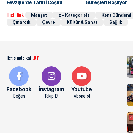
Fevziye’de Tarihî Coşku
Güreşleri Başlıyor
Hızlı link
Manşet
z - Kategorisiz
Kent Gündemi
Çınarcık
Çevre
Kültür & Sanat
Sağlık
İletişimde kal
Facebook
İnstagram
Youtube
Beğen
Takip Et
Abone ol