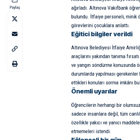
ağırladı. Altınova Vakıfbank öğrenc
Paylaş
bulundu. İtfaiye personeli, minik 
görevlerini çocuklara anlattı.
Eğitici bilgiler verildi
Altınova Belediyesi İtfaiye Amirliğ
araçlarını yakından tanıma fırsatı b
ve yangın söndürme konusunda öğre
durumlarda yapılması gerekenler ha
ettikleri konuları sorma imkânı bu
Önemli uyarılar
Öğrencilerin herhangi bir olumsuz
sadece insanlara değil, tüm canlıl
özellikle yakıcı ve yanıcı maddel
etmemeleri istendi.
Eğlenceli bir gün