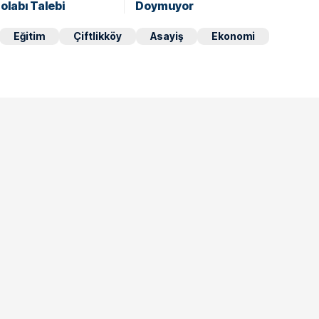
labı Talebi
Doymuyor
Eğitim
Çiftlikköy
Asayiş
Ekonomi