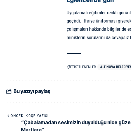
Uygulamalı eğitimler renkli görün
geçirdi. İtfaiye üniforması giyerek
çalışmaları hakkında bilgiler de ed
miniklerin sorularını da cevapsız
ETİKETLENENLER:
ALTINOVA BELEDIYESI
Bu yazıyı paylaş
ÖNCEKI KÖŞE YAZISI
“Çabalamadan sesimizin duyulduğu nice güzel
Martlara”