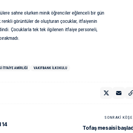
tülere sahne olurken minik öğrenciler eğlenceli bir gün
 renkli görüntüler de oluşturan çocuklar, itfaiyenin
indi. Çocuklarla tek tek ilgilenen itfaiye personeli,
 bırakmadı.
 İTFAIYE AMIRLIĞI
VAKIFBANK İLKOKULU
SONRAKI KÖŞE 
 14
Tofaş mesaisi başlad