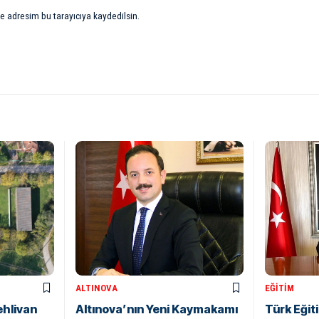
e adresim bu tarayıcıya kaydedilsin.
ALTINOVA
EĞITIM
ehlivan
Altınova’nın Yeni Kaymakamı
Türk Eği