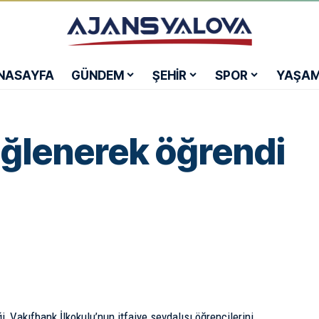
NASAYFA
GÜNDEM
ŞEHİR
SPOR
YAŞA
 eğlenerek öğrendi
i, Vakıfbank İlkokulu’nun itfaiye sevdalısı öğrencilerini