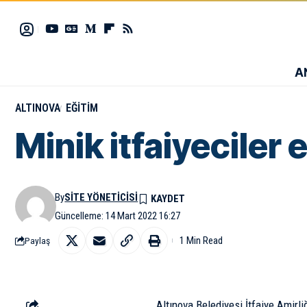
A
ALTINOVA
EĞITIM
Minik itfaiyeciler
By
SITE YÖNETICISI
Güncelleme: 14 Mart 2022 16:27
1 Min Read
Paylaş
Altınova Belediyesi İtfaiye Amirliğ