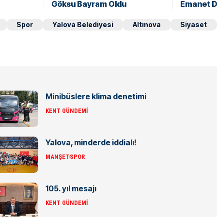
Göksu Bayram Oldu
Emanet Do
Spor
Yalova Belediyesi
Altınova
Siyaset
Minibüslere klima denetimi
KENT GÜNDEMI
Yalova, minderde iddialı!
MANŞET
SPOR
105. yıl mesajı
KENT GÜNDEMI