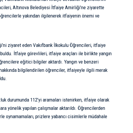
ileri, Altınova Belediyesi İtfaiye Amirliği’ne ziyarette
öğrencilerle yakından ilgilenerek itfaiyenin önemi ve
i’ni ziyaret eden Vakıfbank İlkokulu Öğrencileri, itfaiye
uldu. İtfaiye görevlileri, itfaiye araçları ile birlikte yangın
ncilere eğitici bilgiler aktardı. Yangın ve benzeri
kkında bilgilendirilen öğrenciler, itfaiyeyle ilgili merak
ldu.
luk durumunda 112’yi aramaları istenirken, itfaiye olarak
ara yönelik yapılan çalışmalar aktarıldı. Öğrencilerden
erle oynamamaları, prizlere yabancı cisimlerle müdahale