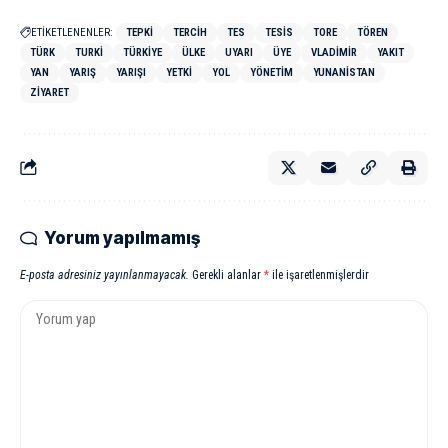
ETİKETLENENLER:
TEPKI
TERCIH
TES
TESIS
TORE
TÖREN
TÜRK
TURKI
TÜRKIYE
ÜLKE
UYARI
ÜYE
VLADIMIR
YAKIT
YAN
YARIŞ
YARIŞI
YETKI
YOL
YÖNETIM
YUNANISTAN
ZIYARET
Yorum yapılmamış
E-posta adresiniz yayınlanmayacak.
Gerekli alanlar
*
ile işaretlenmişlerdir