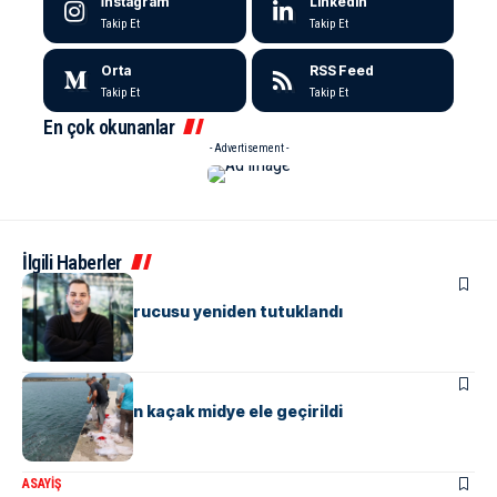
İnstagram
LinkedIn
Takip Et
Takip Et
Orta
RSS Feed
Takip Et
Takip Et
En çok okunanlar
- Advertisement -
İlgili Haberler
ASAYIŞ
Papara’nın kurucusu yeniden tutuklandı
ASAYIŞ
Yalova’da 3 ton kaçak midye ele geçirildi
ASAYIŞ