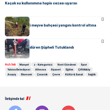
Kaçak su kullanımına hapis cezası uyarısı
ASAYIŞ
Güneyköy’deki meyve bahçesi yangını kontrol altına
alındı
ASAYIŞ
Komşusunu Öldüren Şüpheli Tutuklandı
Hızlı link
Manşet
z - Kategorisiz
Kent Gündemi
Spor
Yalova Belediyesi
Altınova
Siyaset
Eğitim
Çiftlikköy
Asayiş
Ekonomi
Çınarcık
Çevre
Kültür & Sanat
Sağlık
İletişimde kal