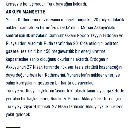
kimseyle konuşmadan Türk bayrağını kaldırdı.
AKKUYU MANŞETTE
Yunan Kathimerini gazetesinin manşeti bugünkü ’20 milyar dolarlık
nükleer santralden bir nefes uzakta’ oldu. Mersin Akkuyu’daki
santral için ilk imzaların Cumhurbaşkanı Recep Tayyip Erdoğan ve
Rusya lideri Vladimir Putin tarafından 2010’da atıldığını belirten
gazete, tesisin 4 bin 456 megawattlık bir enerji üretme
kapasitesine sahip olduğunu okurlarına aktardı. Erdoğan’ın
Akkuyu’nun 27 Nisan tarihinde nükleer tesis statüsü kazanacağını
duyurduğunu belirten Kathimerini, Yunanistan’ın nükleer enerjiye
sahip komşularını gösteren bir harita da yayımladı.
Türkiye ve Rusya ilişkilerini ‘asimetrik’ olarak tanımlayan gazetede
yer alan bir başka haber, Rus lider Putin’in Akkuyu’daki tören için
Türkiye’yi ziyaret ihtimali. 27 Nisan tarihinde Akkuyu’ya ilk nükleer
yakıt gelecek.