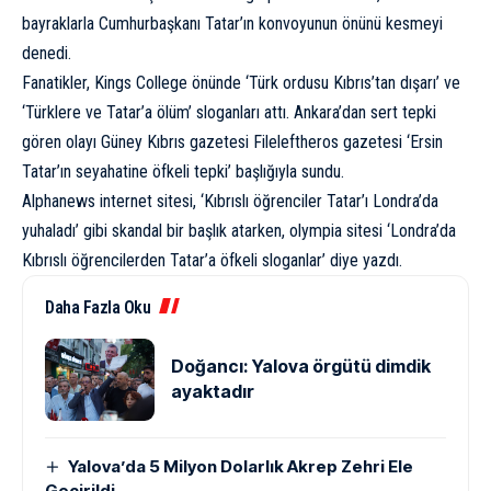
bayraklarla Cumhurbaşkanı Tatar’ın konvoyunun önünü kesmeyi
denedi.
Fanatikler, Kings College önünde ‘Türk ordusu Kıbrıs’tan dışarı’ ve
‘Türklere ve Tatar’a ölüm’ sloganları attı. Ankara’dan sert tepki
gören olayı Güney Kıbrıs gazetesi Fileleftheros gazetesi ‘Ersin
Tatar’ın seyahatine öfkeli tepki’ başlığıyla sundu.
Alphanews internet sitesi, ‘Kıbrıslı öğrenciler Tatar’ı Londra’da
yuhaladı’ gibi skandal bir başlık atarken, olympia sitesi ‘Londra’da
Kıbrıslı öğrencilerden Tatar’a öfkeli sloganlar’ diye yazdı.
Daha Fazla Oku
Doğancı: Yalova örgütü dimdik
ayaktadır
Yalova’da 5 Milyon Dolarlık Akrep Zehri Ele
Geçirildi