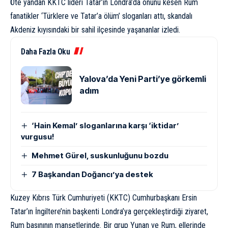
Öte yandan KKTC lideri Tatar’ın Londra’da önünü kesen Rum
fanatikler ‘Türklere ve Tatar’a ölüm’ sloganları attı, skandalı
Akdeniz kıyısındaki bir sahil ilçesinde yaşananlar izledi.
Daha Fazla Oku
Yalova’da Yeni Parti’ye görkemli
adım
‘Hain Kemal’ sloganlarına karşı ‘iktidar’
vurgusu!
Mehmet Gürel, suskunluğunu bozdu
7 Başkandan Doğancı’ya destek
Kuzey Kıbrıs Türk Cumhuriyeti (KKTC) Cumhurbaşkanı Ersin
Tatar’ın İngiltere’nin başkenti Londra’ya gerçekleştirdiği ziyaret,
Rum basınının manşetlerinde. Bir grup Yunan ve Rum, ellerinde