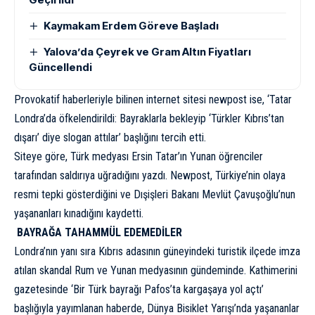
Kaymakam Erdem Göreve Başladı
Yalova’da Çeyrek ve Gram Altın Fiyatları
Güncellendi
Provokatif haberleriyle bilinen internet sitesi newpost ise, ‘Tatar
Londra’da öfkelendirildi: Bayraklarla bekleyip ‘Türkler Kıbrıs’tan
dışarı’ diye slogan attılar’ başlığını tercih etti.
Siteye göre, Türk medyası Ersin Tatar’ın Yunan öğrenciler
tarafından saldırıya uğradığını yazdı. Newpost, Türkiye’nin olaya
resmi tepki gösterdiğini ve Dışişleri Bakanı Mevlüt Çavuşoğlu’nun
yaşananları kınadığını kaydetti.
BAYRAĞA TAHAMMÜL EDEMEDİLER
Londra’nın yanı sıra Kıbrıs adasının güneyindeki turistik ilçede imza
atılan skandal Rum ve Yunan medyasının gündeminde. Kathimerini
gazetesinde ‘Bir Türk bayrağı Pafos’ta kargaşaya yol açtı’
başlığıyla yayımlanan haberde, Dünya Bisiklet Yarışı’nda yaşananlar