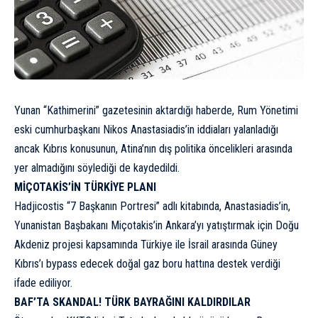
Yunan “Kathimerini” gazetesinin aktardığı haberde, Rum Yönetimi
eski cumhurbaşkanı Nikos Anastasiadis’in iddiaları yalanladığı
ancak Kıbrıs konusunun, Atina’nın dış politika öncelikleri arasında
yer almadığını söylediği de kaydedildi.
MİÇOTAKİS’İN TÜRKİYE PLANI
Hadjicostis “7 Başkanın Portresi” adlı kitabında, Anastasiadis’in,
Yunanistan Başbakanı Miçotakis’in Ankara’yı yatıştırmak için Doğu
Akdeniz projesi kapsamında Türkiye ile İsrail arasında Güney
Kıbrıs’ı bypass edecek doğal gaz boru hattına destek verdiği
ifade ediliyor.
BAF’TA SKANDAL! TÜRK BAYRAĞINI KALDIRDILAR