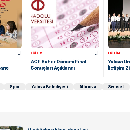
EĞITIM
EĞITIM
AÖF Bahar Dönemi Final
Yalova Ün
hane
Sonuçları Açıklandı
İletişim 
Spor
Yalova Belediyesi
Altınova
Siyaset
Minibüslere klima denetimi