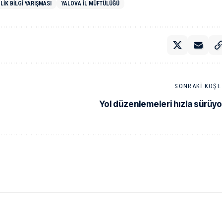
LIK BILGI YARIŞMASI
YALOVA İL MÜFTÜLÜĞÜ
SONRAKI KÖŞE 
Yol düzenlemeleri hızla sürüyo