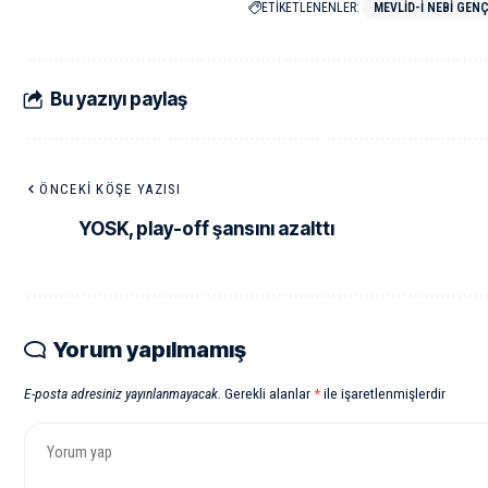
ETİKETLENENLER:
MEVLID-I NEBI GENÇ
Bu yazıyı paylaş
ÖNCEKI KÖŞE YAZISI
YOSK, play-off şansını azalttı
Yorum yapılmamış
E-posta adresiniz yayınlanmayacak.
Gerekli alanlar
*
ile işaretlenmişlerdir