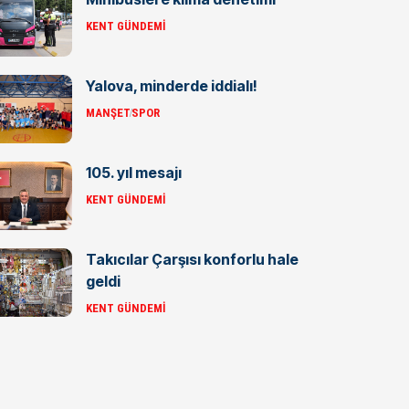
KENT GÜNDEMI
Yalova, minderde iddialı!
MANŞET
SPOR
105. yıl mesajı
KENT GÜNDEMI
Takıcılar Çarşısı konforlu hale
geldi
KENT GÜNDEMI