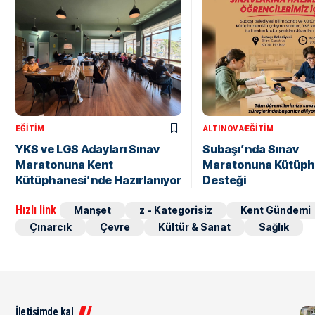
EĞITIM
ALTINOVA
EĞITIM
YKS ve LGS Adayları Sınav
Subaşı’nda Sınav
Maratonuna Kent
Maratonuna Kütüp
Kütüphanesi’nde Hazırlanıyor
Desteği
Hızlı link
Manşet
z - Kategorisiz
Kent Gündemi
Çınarcık
Çevre
Kültür & Sanat
Sağlık
İletişimde kal