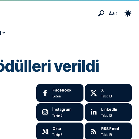
Aa
M
dülleri verildi
Facebook
X
Beğen
Takip Et
İnstagram
LinkedIn
Takip Et
Takip Et
Orta
RSS Feed
Takip Et
Takip Et