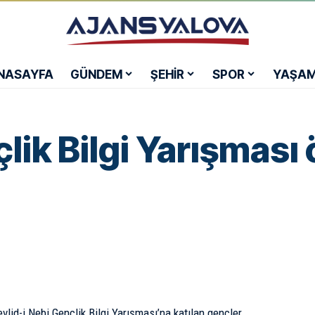
NASAYFA
GÜNDEM
ŞEHİR
SPOR
YAŞA
ik Bilgi Yarışması ö
vlid-i Nebi Gençlik Bilgi Yarışması’na katılan gençler