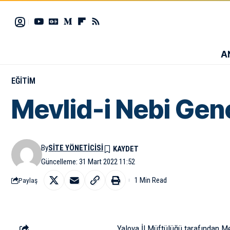
A
EĞITIM
Mevlid-i Nebi Gençl
By
SITE YÖNETICISI
Güncelleme: 31 Mart 2022 11:52
1 Min Read
Paylaş
Yalova İl Müftülüğü tarafından Me