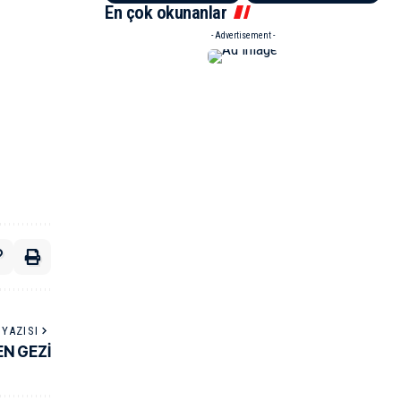
En çok okunanlar
- Advertisement -
YAZISI
N GEZİ