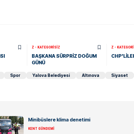
Z - KATEGORISIZ
Z - KATEGORI
SI
BAŞKANA SÜRPRİZ DOĞUM
CHP'LİLER
GÜNÜ
Spor
Yalova Belediyesi
Altınova
Siyaset
Minibüslere klima denetimi
KENT GÜNDEMI