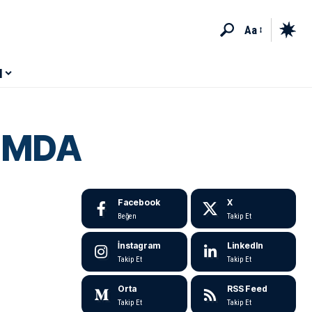
Aa
M
UMDA
Facebook
X
Beğen
Takip Et
İnstagram
LinkedIn
Takip Et
Takip Et
Orta
RSS Feed
Takip Et
Takip Et