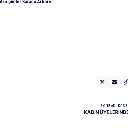
lan çimler Karaca Arbore
SONRAKI KÖŞE 
KADIN ÜYELERİNDE