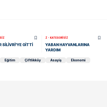
SIZ
Z - KATEGORISIZ
 SİLİVRİ'YE GİTTİ
YABAN HAYVANLARINA
YARDIM
Eğitim
Çiftlikköy
Asayiş
Ekonomi