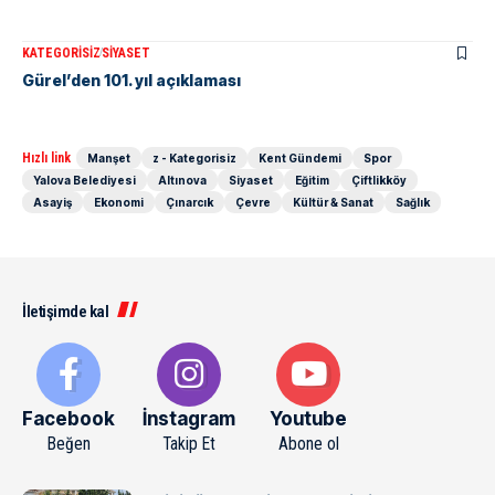
KATEGORISIZ
SIYASET
Gürel’den 101. yıl açıklaması
Hızlı link
Manşet
z - Kategorisiz
Kent Gündemi
Spor
Yalova Belediyesi
Altınova
Siyaset
Eğitim
Çiftlikköy
Asayiş
Ekonomi
Çınarcık
Çevre
Kültür & Sanat
Sağlık
İletişimde kal
Facebook
İnstagram
Youtube
Beğen
Takip Et
Abone ol