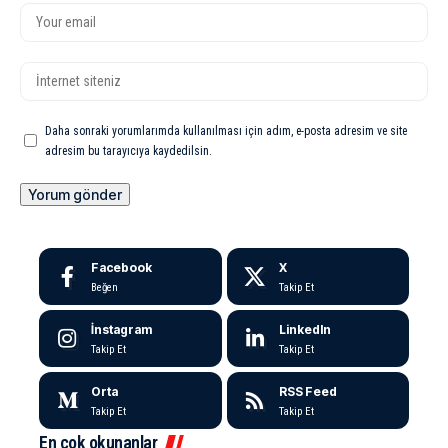
Daha sonraki yorumlarımda kullanılması için adım, e-posta adresim ve site
adresim bu tarayıcıya kaydedilsin.
Facebook
X
Beğen
Takip Et
İnstagram
LinkedIn
Takip Et
Takip Et
Orta
RSS Feed
Takip Et
Takip Et
En çok okunanlar