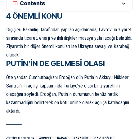
Contents
4 ÖNEMLİ KONU
Dışişleri Bakanlığı tarafından yapılan açıklamada, Lavrov’un ziyareti
sırasında ticaret, enerji ve ikili ilişkiler masaya yatırılacağı belirtildi.
Ziyaretin bir diğer önemli konuları ise Ukrayna savaşı ve Karabağ
olacak.
PUTİN’İN DE GELMESİ OLASI
Öte yandan Cumhurbaşkanı Erdoğan dün Putin’in Akkuyu Nükleer
Santrali’nin açılışı kapsamında Türkiye’ye olası bir ziyaretinin
olacağını söyledi. Erdoğan, Putin’in durumunun henüz netlik
kazanmadığını belirterek en kötü online olarak açılışa katılacağını
aktardı.
ETİKETLENENLER:
AKKUYU
BAKAN
BAKANLIK
ÇAVUŞOĞLU