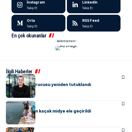
İnstagram
LinkedIn
Takip Et
Takip Et
Orta
RSS Feed
Takip Et
Takip Et
En çok okunanlar
- Advertisement -
İlgili Haberler
ASAYIŞ
Papara’nın kurucusu yeniden tutuklandı
ASAYIŞ
Yalova’da 3 ton kaçak midye ele geçirildi
ASAYIŞ