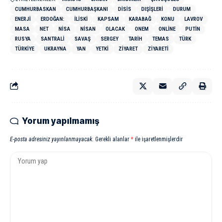
CUMHURBASKAN
CUMHURBAŞKANI
DISIS
DIŞIŞLERI
DURUM
ENERJI
ERDOĞAN:
ILISKI
KAPSAM
KARABAĞ
KONU
LAVROV
MASA
NET
NISA
NISAN
OLACAK
ONEM
ONLINE
PUTIN
RUSYA
SANTRALI
SAVAŞ
SERGEY
TARIH
TEMAS
TÜRK
TÜRKIYE
UKRAYNA
YAN
YETKI
ZIYARET
ZIYARETI
Yorum yapılmamış
E-posta adresiniz yayınlanmayacak.
Gerekli alanlar
*
ile işaretlenmişlerdir