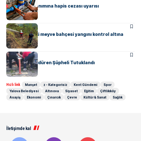
Kaçak su kullanımına hapis cezası uyarısı
ASAYIŞ
Güneyköy’deki meyve bahçesi yangını kontrol altına
alındı
ASAYIŞ
Komşusunu Öldüren Şüpheli Tutuklandı
Hızlı link
Manşet
z - Kategorisiz
Kent Gündemi
Spor
Yalova Belediyesi
Altınova
Siyaset
Eğitim
Çiftlikköy
Asayiş
Ekonomi
Çınarcık
Çevre
Kültür & Sanat
Sağlık
İletişimde kal