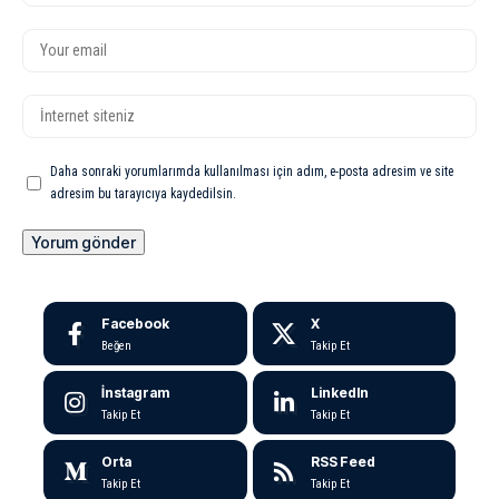
Daha sonraki yorumlarımda kullanılması için adım, e-posta adresim ve site
adresim bu tarayıcıya kaydedilsin.
Facebook
X
Beğen
Takip Et
İnstagram
LinkedIn
Takip Et
Takip Et
Orta
RSS Feed
Takip Et
Takip Et