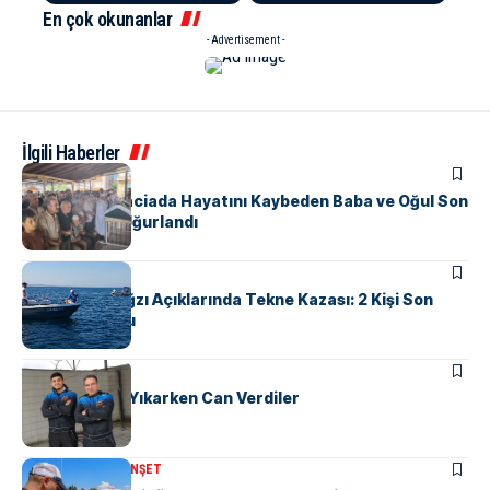
En çok okunanlar
- Advertisement -
İlgili Haberler
ASAYIŞ
Yalova’daki Faciada Hayatını Kaybeden Baba ve Oğul Son
Yolculuğuna Uğurlandı
ASAYIŞ
Yalova Dereağzı Açıklarında Tekne Kazası: 2 Kişi Son
Anda Kurtuldu
ASAYIŞ
Yalova’da Tır Yıkarken Can Verdiler
KENT GÜNDEMI
MANŞET