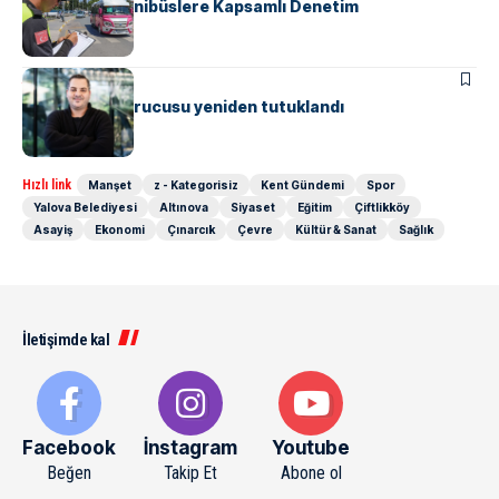
“M” Plakalı Minibüslere Kapsamlı Denetim
ASAYIŞ
Papara’nın kurucusu yeniden tutuklandı
Hızlı link
Manşet
z - Kategorisiz
Kent Gündemi
Spor
Yalova Belediyesi
Altınova
Siyaset
Eğitim
Çiftlikköy
Asayiş
Ekonomi
Çınarcık
Çevre
Kültür & Sanat
Sağlık
İletişimde kal
Facebook
İnstagram
Youtube
Beğen
Takip Et
Abone ol