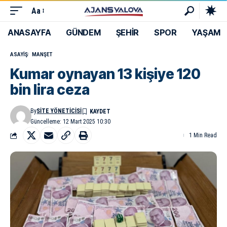
Aa
ANASAYFA
GÜNDEM
ŞEHİR
SPOR
YAŞAM
ASAYIŞ
MANŞET
Kumar oynayan 13 kişiye 120
bin lira ceza
By
SITE YÖNETICISI
Güncelleme: 12 Mart 2025 10:30
1 Min Read