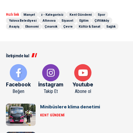
Hızlı link
Manşet
z - Kategorisiz
Kent Gündemi
Spor
Yalova Belediyesi
Altınova
Siyaset
Eğitim
Çiftlikköy
Asayiş
Ekonomi
Çınarcık
Çevre
Kültür & Sanat
Sağlık
İletişimde kal
Facebook
İnstagram
Youtube
Beğen
Takip Et
Abone ol
Minibüslere klima denetimi
KENT GÜNDEMI