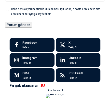
Daha sonraki yorumlarımda kullanılması için adım, e-posta adresim ve site
adresim bu tarayıcıya kaydedilsin.
Facebook
X
Beğen
Takip Et
İnstagram
LinkedIn
Takip Et
Takip Et
Orta
RSS Feed
Takip Et
Takip Et
En çok okunanlar
- Advertisement -