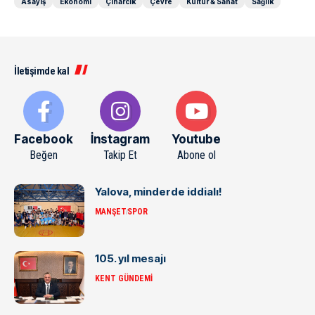
Asayiş
Ekonomi
Çınarcık
Çevre
Kültür & Sanat
Sağlık
İletişimde kal
Facebook
İnstagram
Youtube
Beğen
Takip Et
Abone ol
Yalova, minderde iddialı!
MANŞET
SPOR
105. yıl mesajı
KENT GÜNDEMI