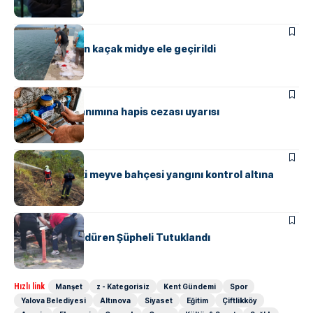
ASAYIŞ
Yalova’da 3 ton kaçak midye ele geçirildi
ASAYIŞ
Kaçak su kullanımına hapis cezası uyarısı
ASAYIŞ
Güneyköy’deki meyve bahçesi yangını kontrol altına
alındı
ASAYIŞ
Komşusunu Öldüren Şüpheli Tutuklandı
Hızlı link
Manşet
z - Kategorisiz
Kent Gündemi
Spor
Yalova Belediyesi
Altınova
Siyaset
Eğitim
Çiftlikköy