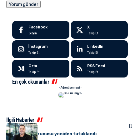
Facebook
X
Beğen
Takip Et
İnstagram
LinkedIn
Takip Et
Takip Et
Orta
RSS Feed
Takip Et
Takip Et
En çok okunanlar
- Advertisement -
İlgili Haberler
ASAYIŞ
Papara’nın kurucusu yeniden tutuklandı