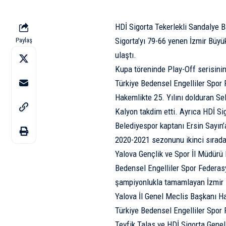
HDİ Sigorta Tekerlekli Sandalye B
Sigorta’yı 79-66 yenen İzmir Büy
Paylaş
ulaştı.
Kupa töreninde Play-Off serisinin
Türkiye Bedensel Engelliler Spor 
Hakemlikte 25. Yılını dolduran S
Kalyon takdim etti. Ayrıca HDİ S
Belediyespor kaptanı Ersin Sayın’
2020-2021 sezonunu ikinci sırada 
Yalova Gençlik ve Spor İl Müdürü 
Bedensel Engelliler Spor Federas
şampiyonlukla tamamlayan İzmir B
Yalova İl Genel Meclis Başkanı H
Türkiye Bedensel Engelliler Spor
Tevfik Talas ve HDİ Sigorta Gene