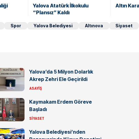
liği
Yalova Atatürk İlkokulu
Altın Kar
“Plansız” Kaldı
Spor
Yalova Belediyesi
Altınova
Siyaset
Yalova’da 5 Milyon Dolarlık
Akrep Zehri Ele Geçirildi
ASAYIŞ
Kaymakam Erdem Göreve
Başladı
SIYASET
Yalova Belediyesi’nden