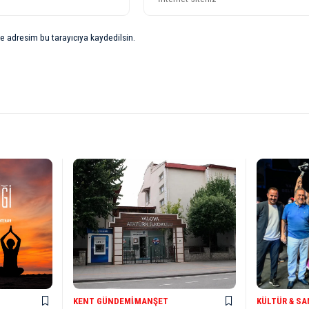
e adresim bu tarayıcıya kaydedilsin.
KENT GÜNDEMI
MANŞET
KÜLTÜR & S