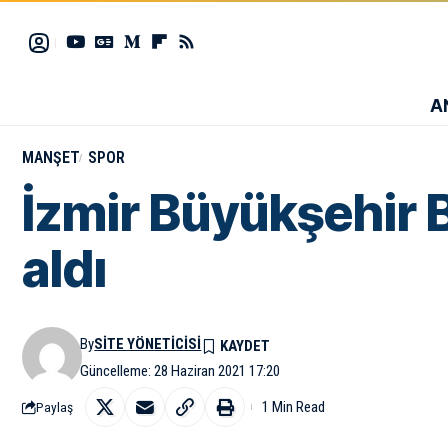
A
MANŞET
SPOR
İzmir Büyükşehir 
aldı
By
SITE YÖNETICISI
Güncelleme: 28 Haziran 2021 17:20
1 Min Read
Paylaş