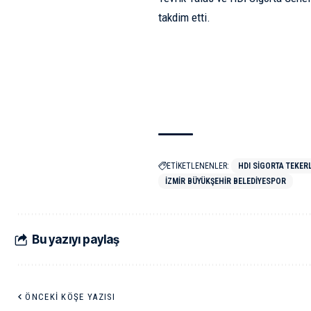
takdim etti.
ETİKETLENENLER:
HDI SIGORTA TEKER
İZMIR BÜYÜKŞEHIR BELEDIYESPOR
Bu yazıyı paylaş
ÖNCEKI KÖŞE YAZISI