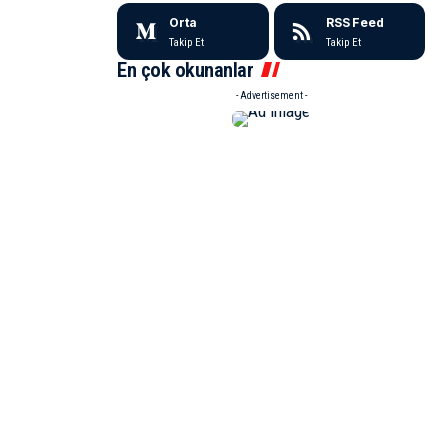
Orta
RSS Feed
Takip Et
Takip Et
En çok okunanlar
- Advertisement -