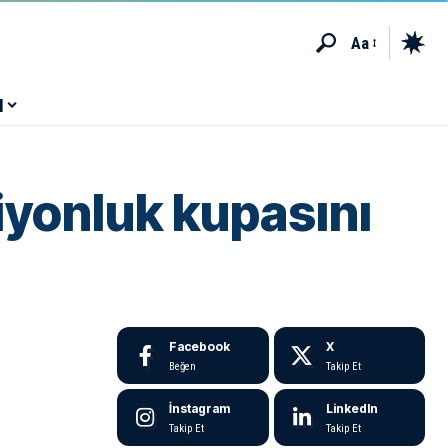
Aa
M
iyonluk kupasını
Facebook
X
Beğen
Takip Et
İnstagram
LinkedIn
Takip Et
Takip Et