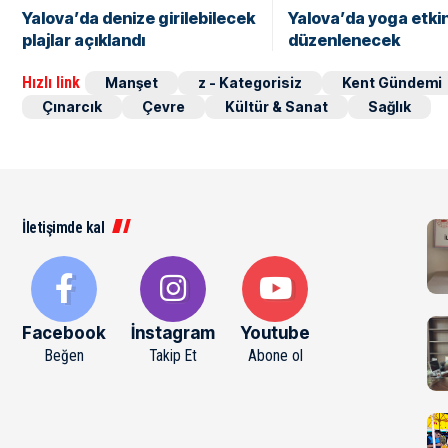
Yalova’da denize girilebilecek
Yalova’da yoga etkin
plajlar açıklandı
düzenlenecek
Hızlı link
Manşet
z - Kategorisiz
Kent Gündemi
Çınarcık
Çevre
Kültür & Sanat
Sağlık
İletişimde kal
Facebook
İnstagram
Youtube
Beğen
Takip Et
Abone ol