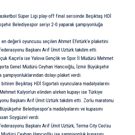
asketbol Süper Ligi play-off final serisinde Beşiktaş HDİ
ükşehir Belediyespor seriyi 2-0 yaparak şampiyonluğa
 en değerli oyuncusu seçilen Ahmet Efetürk’e plaketini
Federasyonu Başkanı Arif Ümit Uztürk takdim etti.
elçuk Kaçın’a ise Yalova Gençlik ve Spor İl Müdürü Mehmet
igorta Genel Müdürü Ceyhan Hancıoğlu, İzmir Büyükşehir
a şampiyonluklarından dolayı plaket verdi.
bitiren Beşiktaş HDİ Sigortalı oyunculara madalyalarını
Mehmet Kalyon’un elinden alırken kupayı ise Türkiye
yonu Başkanı Arif Ümit Uztürk takdim etti. Zorlu maratonu
üyükşehir Belediyespor’a madalyalarını ve kupasını
asan Soygüzel verdi.
 Federasyonu Başkanı Arif Ümit Uztürk, Terma City Ceo’su
l Müdürü Ceyhan Hancıoğlu ise şampiyonluk kupasını