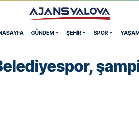
NASAYFA
GÜNDEM
ŞEHİR
SPOR
YAŞA
Belediyespor, şamp