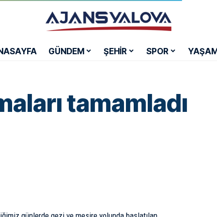
NASAYFA
GÜNDEM
ŞEHİR
SPOR
YAŞA
şmaları tamamladı
iğimiz günlerde gezi ve mesire yolunda başlatılan