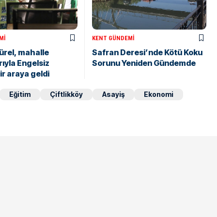
MI
KENT GÜNDEMI
rel, mahalle
Safran Deresi’nde Kötü Koku
ıyla Engelsiz
Sorunu Yeniden Gündemde
ir araya geldi
Eğitim
Çiftlikköy
Asayiş
Ekonomi