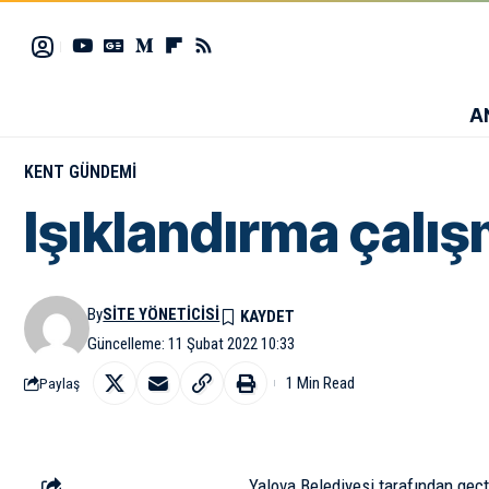
A
KENT GÜNDEMI
Işıklandırma çalı
By
SITE YÖNETICISI
Güncelleme: 11 Şubat 2022 10:33
1 Min Read
Paylaş
Yalova Belediyesi tarafından geçt