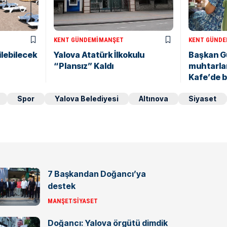
KENT GÜNDEMI
MANŞET
KENT GÜNDE
ilebilecek
Yalova Atatürk İlkokulu
Başkan Gü
“Plansız” Kaldı
muhtarlar
Kafe’de b
Spor
Yalova Belediyesi
Altınova
Siyaset
7 Başkandan Doğancı’ya
destek
MANŞET
SIYASET
Doğancı: Yalova örgütü dimdik