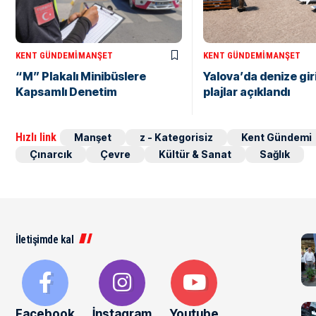
KENT GÜNDEMI
MANŞET
KENT GÜNDEMI
MANŞET
“M” Plakalı Minibüslere
Yalova’da denize gir
Kapsamlı Denetim
plajlar açıklandı
Hızlı link
Manşet
z - Kategorisiz
Kent Gündemi
Çınarcık
Çevre
Kültür & Sanat
Sağlık
İletişimde kal
Facebook
İnstagram
Youtube