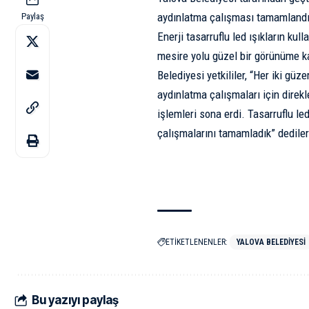
aydınlatma çalışması tamamlandı
Paylaş
Enerji tasarruflu led ışıkların kull
mesire yolu güzel bir görünüme ka
Belediyesi yetkililer, “Her iki g
aydınlatma çalışmaları için direkl
işlemleri sona erdi. Tasarruflu led
çalışmalarını tamamladık” dediler
ETİKETLENENLER:
YALOVA BELEDIYESI
Bu yazıyı paylaş