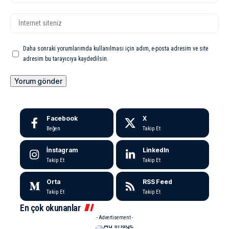
Daha sonraki yorumlarımda kullanılması için adım, e-posta adresim ve site
adresim bu tarayıcıya kaydedilsin.
Facebook
X
Beğen
Takip Et
İnstagram
LinkedIn
Takip Et
Takip Et
Orta
RSS Feed
Takip Et
Takip Et
En çok okunanlar
- Advertisement -