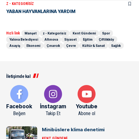
Z - KATEGORISIZ
YABAN HAYVANLARINA YARDIM
Hızlı link
Manşet
z - Kategorisiz
Kent Gündemi
Spor
Yalova Belediyesi
Altınova
Siyaset
Eğitim
Çiftlikköy
Asayiş
Ekonomi
Çınarcık
Çevre
Kültür & Sanat
Sağlık
İletişimde kal
Facebook
İnstagram
Youtube
Beğen
Takip Et
Abone ol
Minibüslere klima denetimi
KENT GÜNDEMI