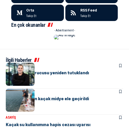
Orta
RSS Feed
Takip Et
Takip Et
En çok okunanlar
- Advertisement -
İlgili Haberler
ASAYIŞ
Papara’nın kurucusu yeniden tutuklandı
ASAYIŞ
Yalova’da 3 ton kaçak midye ele geçirildi
ASAYIŞ
Kaçak su kullanımına hapis cezası uyarısı