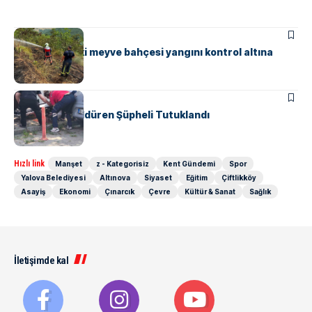
ASAYIŞ
Güneyköy’deki meyve bahçesi yangını kontrol altına
alındı
ASAYIŞ
Komşusunu Öldüren Şüpheli Tutuklandı
Hızlı link
Manşet
z - Kategorisiz
Kent Gündemi
Spor
Yalova Belediyesi
Altınova
Siyaset
Eğitim
Çiftlikköy
Asayiş
Ekonomi
Çınarcık
Çevre
Kültür & Sanat
Sağlık
İletişimde kal