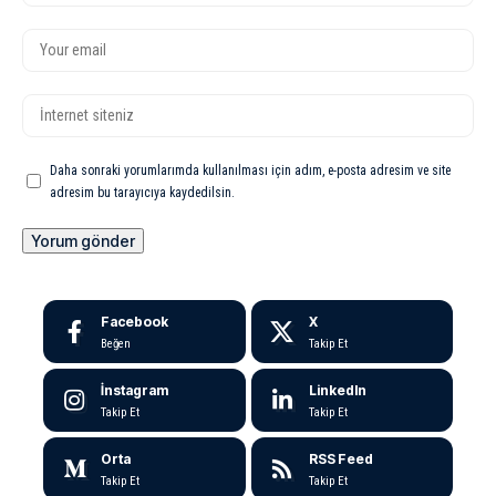
Daha sonraki yorumlarımda kullanılması için adım, e-posta adresim ve site
adresim bu tarayıcıya kaydedilsin.
Facebook
X
Beğen
Takip Et
İnstagram
LinkedIn
Takip Et
Takip Et
Orta
RSS Feed
Takip Et
Takip Et