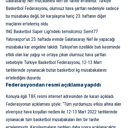
Galatasaray Nef mücadelesi ileri bir tarihe ertelendi. Türkiye
Basketbol Federasyonu, olumsuz hava şartları nedeniyle sadece
bu müsabaka değil, bir karşılaşma hariç 23. haftanın diğer
maçlarını ertelemiş oldu.
ING Basketbol Süper Ligi’ndeki temsilcimiz Semt77
Yalovaspor’un 23. haftada evinde Galatasaray Nef ile yapacağı
müsabaka kar engeline takıldı. Türkiye’nin özellikle batı kesiminde
etkili olan kar yağışı ve ortaya çıkan olumsuz hava şartları
sebebiyle Türkiye Basketbol Federasyonu, 12-13 Mart
tarihlerinde oynanacak bütün basketbol lig müsabakalarını
ertelediğini duyurdu.
Federasyondan resmi açıklama yapıldı
Konuyla ilgili TBF, resmi internet adresinden de kararı açıkladı.
Federasyonun açıklaması şöyle: “Tüm yurdumuzu etkisi altına alan
elverişsiz hava koşulları nedeni ile 12-13 Mart 2022 tarihlerinde
oynanacak tüm basketbol müsabakaları ileri bir tarihe
ertelenmiştir. Karşılaşmaların tarihleri daha sonra açıklanacaktır.