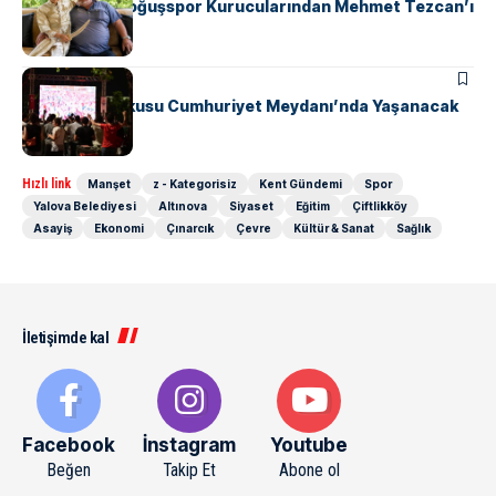
Safranyolu Doğuşspor Kurucularından Mehmet Tezcan’ı
Unutmadı
GÜNDEM
SPOR
Milli Maç Coşkusu Cumhuriyet Meydanı’nda Yaşanacak
Hızlı link
Manşet
z - Kategorisiz
Kent Gündemi
Spor
Yalova Belediyesi
Altınova
Siyaset
Eğitim
Çiftlikköy
Asayiş
Ekonomi
Çınarcık
Çevre
Kültür & Sanat
Sağlık
İletişimde kal
Facebook
İnstagram
Youtube
Beğen
Takip Et
Abone ol