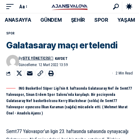
Aa
ANASAYFA
GÜNDEM
ŞEHİR
SPOR
YAŞAM
SPOR
Galatasaray maçı ertelendi
By
SITE YÖNETICISI
Güncelleme: 12 Mart 2022 13:59
2 Min Read
ING Basketbol Süper Ligi'nin 8. haftasında Galatasaray Nef ile Semt77
Yalovaspor, Sinan Erdem Spor Salonu’nda karşılaştı. Bir pozisyonda
Galatasaray Nef basketbolcusu Kerry Blackshear (solda) ile Semt77
Yalovaspor oyuncusu İlkan Karaman (sağda) mücadele etti. ( Mehmet Murat
Önel - Anadolu Ajansı )
Semt77 Yalovaspor’un ligin 23. haftasında sahasında oynayacağı