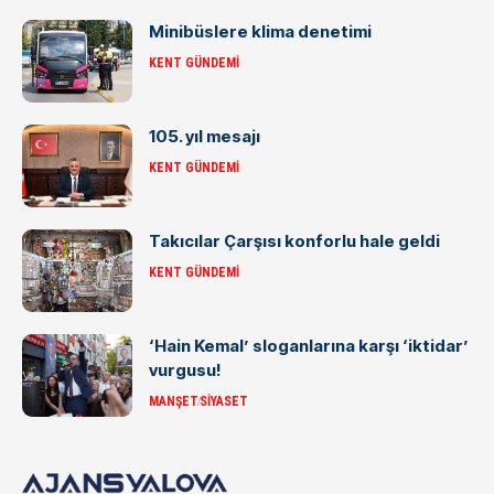
Minibüslere klima denetimi
KENT GÜNDEMI
105. yıl mesajı
KENT GÜNDEMI
Takıcılar Çarşısı konforlu hale geldi
KENT GÜNDEMI
‘Hain Kemal’ sloganlarına karşı ‘iktidar’
vurgusu!
MANŞET
SIYASET