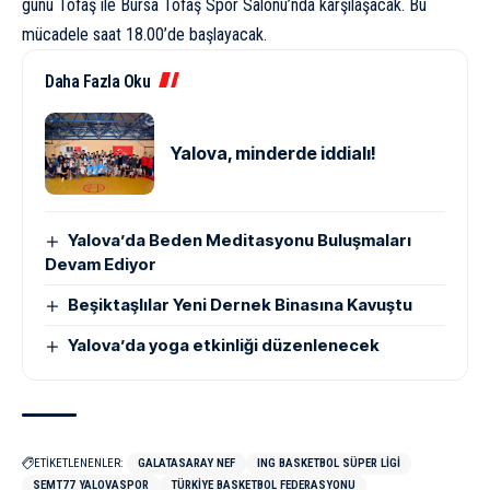
günü Tofaş ile Bursa Tofaş Spor Salonu’nda karşılaşacak. Bu
mücadele saat 18.00’de başlayacak.
Daha Fazla Oku
Yalova, minderde iddialı!
Yalova’da Beden Meditasyonu Buluşmaları
Devam Ediyor
Beşiktaşlılar Yeni Dernek Binasına Kavuştu
Yalova’da yoga etkinliği düzenlenecek
ETİKETLENENLER:
GALATASARAY NEF
ING BASKETBOL SÜPER LIGI
SEMT77 YALOVASPOR
TÜRKIYE BASKETBOL FEDERASYONU