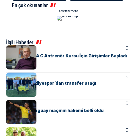
En çok okunanlar
- Advertisement -
İlgili Haberler
SPOR
Yalova’da UEFA C Antrenör Kursu İçin Girişimler Başladı
ÇINARCIK
SPOR
Çınarcık Belediyespor’dan transfer atağı
SPOR
Türkiye – Paraguay maçının hakemi belli oldu
SPOR