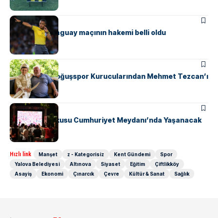
SPOR
Türkiye – Paraguay maçının hakemi belli oldu
SPOR
Safranyolu Doğuşspor Kurucularından Mehmet Tezcan’ı
Unutmadı
GÜNDEM
SPOR
Milli Maç Coşkusu Cumhuriyet Meydanı’nda Yaşanacak
Hızlı link
Manşet
z - Kategorisiz
Kent Gündemi
Spor
Yalova Belediyesi
Altınova
Siyaset
Eğitim
Çiftlikköy
Asayiş
Ekonomi
Çınarcık
Çevre
Kültür & Sanat
Sağlık