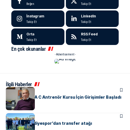
Beğen
Takip Et
İnstagram
LinkedIn
Takip Et
Takip Et
Orta
RSS Feed
Takip Et
Takip Et
En çok okunanlar
- Advertisement -
İlgili Haberler
SPOR
Yalova’da UEFA C Antrenör Kursu İçin Girişimler Başladı
ÇINARCIK
SPOR
Çınarcık Belediyespor’dan transfer atağı