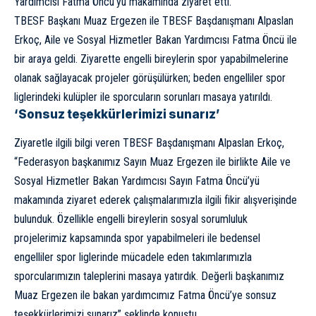
Yardımcısı Fatma Öncü’yü makamında ziyaret etti.
TBESF Başkanı Muaz Ergezen ile TBESF Başdanışmanı Alpaslan
Erkoç, Aile ve Sosyal Hizmetler Bakan Yardımcısı Fatma Öncü ile
bir araya geldi. Ziyarette engelli bireylerin spor yapabilmelerine
olanak sağlayacak projeler görüşülürken; beden engelliler spor
liglerindeki kulüpler ile sporcuların sorunları masaya yatırıldı.
‘Sonsuz teşekkürlerimizi sunarız’
Ziyaretle ilgili bilgi veren TBESF Başdanışmanı Alpaslan Erkoç,
“Federasyon başkanımız Sayın Muaz Ergezen ile birlikte Aile ve
Sosyal Hizmetler Bakan Yardımcısı Sayın Fatma Öncü’yü
makamında ziyaret ederek çalışmalarımızla ilgili fikir alışverişinde
bulunduk. Özellikle engelli bireylerin sosyal sorumluluk
projelerimiz kapsamında spor yapabilmeleri ile bedensel
engelliler spor liglerinde mücadele eden takımlarımızla
sporcularımızın taleplerini masaya yatırdık. Değerli başkanımız
Muaz Ergezen ile bakan yardımcımız Fatma Öncü’ye sonsuz
teşekkürlerimizi sunarız” şeklinde konuştu.