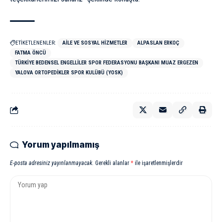
ETİKETLENENLER:
AILE VE SOSYAL HIZMETLER
ALPASLAN ERKOÇ
FATMA ÖNCÜ
TÜRKIYE BEDENSEL ENGELLILER SPOR FEDERASYONU BAŞKANI MUAZ ERGEZEN
YALOVA ORTOPEDIKLER SPOR KULÜBÜ (YOSK)
Yorum yapılmamış
E-posta adresiniz yayınlanmayacak.
Gerekli alanlar
*
ile işaretlenmişlerdir