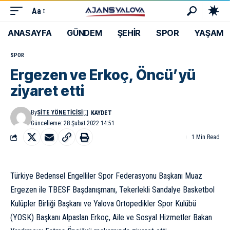
Aa
ANASAYFA
GÜNDEM
ŞEHİR
SPOR
YAŞAM
SPOR
Ergezen ve Erkoç, Öncü’yü
ziyaret etti
By
SITE YÖNETICISI
Güncelleme: 28 Şubat 2022 14:51
1 Min Read
Türkiye Bedensel Engelliler Spor Federasyonu Başkanı Muaz
Ergezen ile TBESF Başdanışmanı, Tekerlekli Sandalye Basketbol
Kulüpler Birliği Başkanı ve Yalova Ortopedikler Spor Kulübü
(YOSK) Başkanı Alpaslan Erkoç, Aile ve Sosyal Hizmetler Bakan