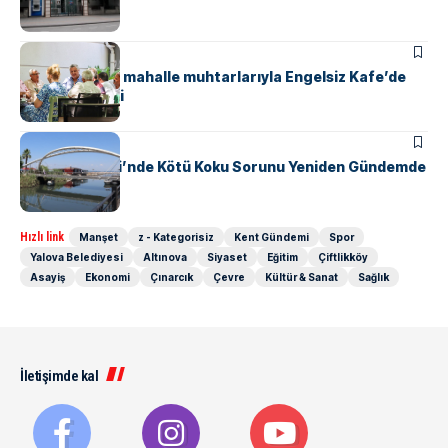
KENT GÜNDEMI
Başkan Gürel, mahalle muhtarlarıyla Engelsiz Kafe’de
bir araya geldi
KENT GÜNDEMI
Safran Deresi’nde Kötü Koku Sorunu Yeniden Gündemde
Hızlı link
Manşet
z - Kategorisiz
Kent Gündemi
Spor
Yalova Belediyesi
Altınova
Siyaset
Eğitim
Çiftlikköy
Asayiş
Ekonomi
Çınarcık
Çevre
Kültür & Sanat
Sağlık
İletişimde kal