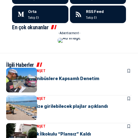
Orta
RSS Feed
Takip Et
Takip Et
En çok okunanlar
- Advertisement -
İlgili Haberler
KENT GÜNDEMI
MANŞET
“M” Plakalı Minibüslere Kapsamlı Denetim
KENT GÜNDEMI
MANŞET
Yalova’da denize girilebilecek plajlar açıklandı
KENT GÜNDEMI
MANŞET
Yalova Atatürk İlkokulu “Plansız” Kaldı