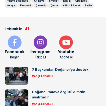
Yalova Belediyesi
Altınova
Siyaset
Eğitim
Çiftlikköy
Asayiş
Ekonomi
Çınarcık
Çevre
Kültür & Sanat
Sağlık
İletişimde kal
Facebook
İnstagram
Youtube
Beğen
Takip Et
Abone ol
7 Başkandan Doğancı’ya destek
MANŞET
SIYASET
Doğancı: Yalova örgütü dimdik
ayaktadır
MANŞET
SIYASET