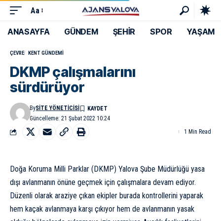
Aa
ANASAYFA
GÜNDEM
ŞEHİR
SPOR
YAŞAM
ÇEVRE
KENT GÜNDEMI
DKMP çalışmalarını
sürdürüyor
By
SITE YÖNETICISI
Güncelleme: 21 Şubat 2022 10:24
1 Min Read
Doğa Koruma Milli Parklar (DKMP) Yalova Şube Müdürlüğü yasa
dışı avlanmanın önüne geçmek için çalışmalara devam ediyor.
Düzenli olarak araziye çıkan ekipler burada kontrollerini yaparak
hem kaçak avlanmaya karşı çıkıyor hem de avlanmanın yasak