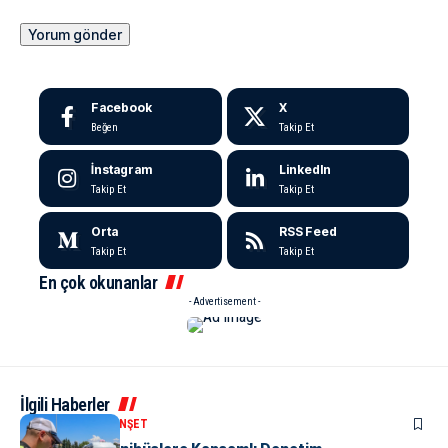
Facebook
X
Beğen
Takip Et
İnstagram
LinkedIn
Takip Et
Takip Et
Orta
RSS Feed
Takip Et
Takip Et
En çok okunanlar
- Advertisement -
İlgili Haberler
KENT GÜNDEMI
MANŞET