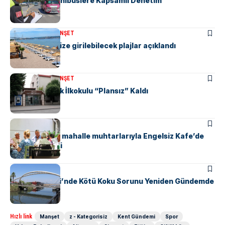
“M” Plakalı Minibüslere Kapsamlı Denetim
KENT GÜNDEMI
MANŞET
Yalova’da denize girilebilecek plajlar açıklandı
KENT GÜNDEMI
MANŞET
Yalova Atatürk İlkokulu “Plansız” Kaldı
KENT GÜNDEMI
Başkan Gürel, mahalle muhtarlarıyla Engelsiz Kafe’de
bir araya geldi
KENT GÜNDEMI
Safran Deresi’nde Kötü Koku Sorunu Yeniden Gündemde
Hızlı link
Manşet
z - Kategorisiz
Kent Gündemi
Spor