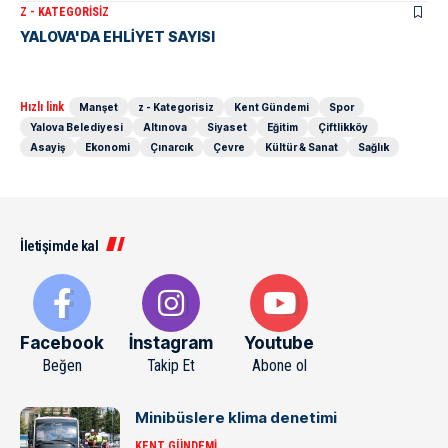
Z - KATEGORISIZ
YALOVA'DA EHLİYET SAYISI
Hızlı link
Manşet
z - Kategorisiz
Kent Gündemi
Spor
Yalova Belediyesi
Altınova
Siyaset
Eğitim
Çiftlikköy
Asayiş
Ekonomi
Çınarcık
Çevre
Kültür & Sanat
Sağlık
İletişimde kal
Facebook
İnstagram
Youtube
Beğen
Takip Et
Abone ol
Minibüslere klima denetimi
KENT GÜNDEMI