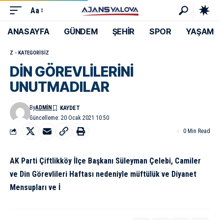
Aa
ANASAYFA
GÜNDEM
ŞEHİR
SPOR
YAŞAM
Z - KATEGORISIZ
DİN GÖREVLİLERİNİ
UNUTMADILAR
By
ADMIN
Güncelleme: 20 Ocak 2021 10:50
0 Min Read
AK Parti Çiftlikköy İlçe Başkanı Süleyman Çelebi, Camiler
ve Din Görevlileri Haftası nedeniyle müftülük ve Diyanet
Mensupları ve İ