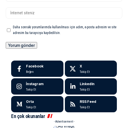
Daha sonraki yorumlarımda kullanılması için adım, e-posta adresim ve site
adresim bu tarayıcıya kaydedilsin.
Facebook
X
Beğen
Takip Et
İnstagram
LinkedIn
Takip Et
Takip Et
Orta
RSS Feed
Takip Et
Takip Et
En çok okunanlar
- Advertisement -