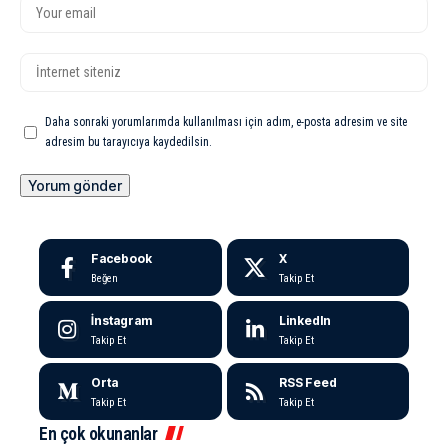
Daha sonraki yorumlarımda kullanılması için adım, e-posta adresim ve site
adresim bu tarayıcıya kaydedilsin.
Facebook
X
Beğen
Takip Et
İnstagram
LinkedIn
Takip Et
Takip Et
Orta
RSS Feed
Takip Et
Takip Et
En çok okunanlar