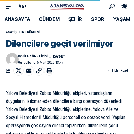
Aa
ANASAYFA
GÜNDEM
ŞEHİR
SPOR
YAŞAM
ASAYIŞ
KENT GÜNDEMI
Dilencilere geçit verilmiyor
By
SITE YÖNETICISI
Güncelleme: 5 Mart 2022 13:47
1 Min Read
Yalova Belediyesi Zabıta Müdürlüğü ekipleri, vatandaşların
duygularını istismar eden dilencilere karşı operasyon düzenledi.
Yalova Belediyesi Zabıta Müdürlüğü ekiplerine, Yalova Aile ve
Sosyal Hizmetler İl Müdürlüğü personeli de destek verdi. Yapılan
operasyonda çok sayıda dilenci toplanırken, dilencilerin çoğu
yabancı uyruklu ve çocuklarıyla birlikte dilenen vatandaşlardı.