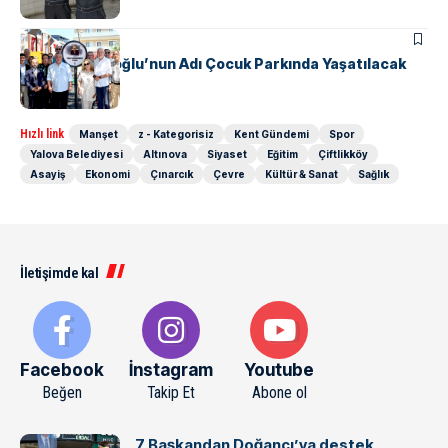
KENT GÜNDEMI
Figen Abbasioğlu’nun Adı Çocuk Parkında Yaşatılacak
Hızlı link
Manşet
z - Kategorisiz
Kent Gündemi
Spor
Yalova Belediyesi
Altınova
Siyaset
Eğitim
Çiftlikköy
Asayiş
Ekonomi
Çınarcık
Çevre
Kültür & Sanat
Sağlık
İletişimde kal
Facebook
İnstagram
Youtube
Beğen
Takip Et
Abone ol
7 Başkandan Doğancı’ya destek