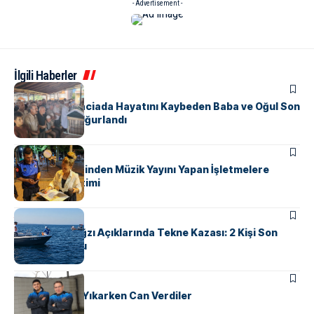
- Advertisement -
İlgili Haberler
ASAYIŞ
Yalova’daki Faciada Hayatını Kaybeden Baba ve Oğul Son
Yolculuğuna Uğurlandı
KENT GÜNDEMI
Zabıta Ekiplerinden Müzik Yayını Yapan İşletmelere
Desibel Denetimi
ASAYIŞ
Yalova Dereağzı Açıklarında Tekne Kazası: 2 Kişi Son
Anda Kurtuldu
ASAYIŞ
Yalova’da Tır Yıkarken Can Verdiler