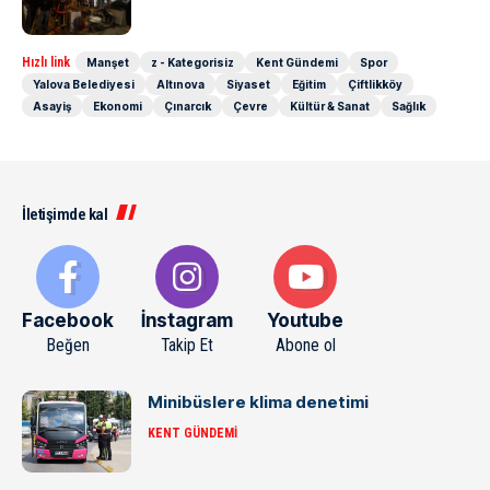
Hızlı link
Manşet
z - Kategorisiz
Kent Gündemi
Spor
Yalova Belediyesi
Altınova
Siyaset
Eğitim
Çiftlikköy
Asayiş
Ekonomi
Çınarcık
Çevre
Kültür & Sanat
Sağlık
İletişimde kal
Facebook
İnstagram
Youtube
Beğen
Takip Et
Abone ol
Minibüslere klima denetimi
KENT GÜNDEMI