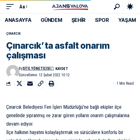
Aa
ANASAYFA
GÜNDEM
ŞEHİR
SPOR
YAŞAM
ÇINARCIK
Çınarcık’ta asfalt onarım
çalışması
By
SITE YÖNETICISI
Güncelleme: 12 Şubat 2022 10:12
1 Min Read
Çınarcık Belediyesi Fen İşleri Müdürlüğü’ne bağlı ekipler ilçe
genelinde yıpranmış ve zarar gören yolların onarım çalışmalarına
devam ediyor.
İlçe halkının hayatını kolaylaştırmak ve sürücülere konforlu bir