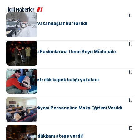
İlgili Haberler
ASAYIŞ
ÇINARCIK
Mahsur kalan vatandaşlar kurtarıldı
ÇINARCIK
Çınarcık’ta Su Baskınlarına Gece Boyu Müdahale
ÇINARCIK
MANŞET
Balıkçılar 4 metrelik köpek balığı yakaladı
ÇINARCIK
Çınarcık Belediyesi Personeline Maks Eğitimi Verildi
ASAYIŞ
ÇINARCIK
Ailesine kızdı, dükkanı ateşe verdi!