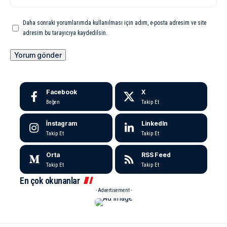
Daha sonraki yorumlarımda kullanılması için adım, e-posta adresim ve site
adresim bu tarayıcıya kaydedilsin.
Facebook
X
Beğen
Takip Et
İnstagram
LinkedIn
Takip Et
Takip Et
Orta
RSS Feed
Takip Et
Takip Et
En çok okunanlar
- Advertisement -