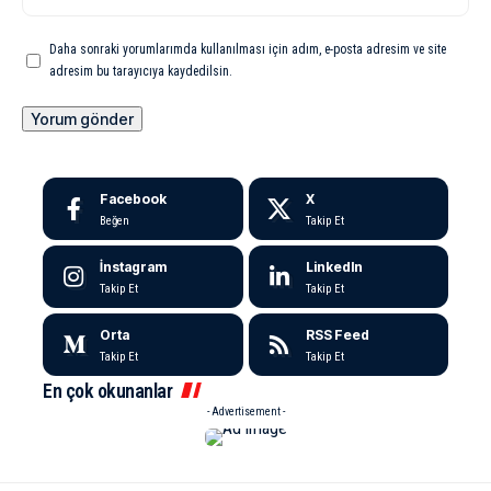
Daha sonraki yorumlarımda kullanılması için adım, e-posta adresim ve site
adresim bu tarayıcıya kaydedilsin.
Facebook
X
Beğen
Takip Et
İnstagram
LinkedIn
Takip Et
Takip Et
Orta
RSS Feed
Takip Et
Takip Et
En çok okunanlar
- Advertisement -