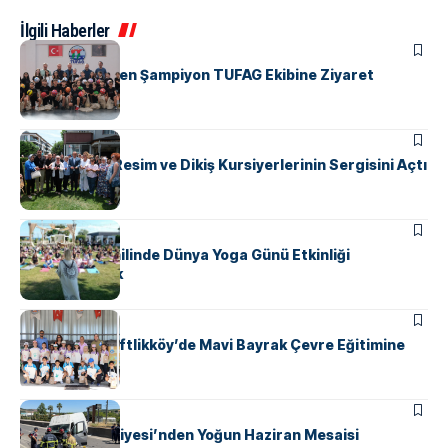
İlgili Haberler
ÇIFTLIKKÖY
Başkan Yele’den Şampiyon TUFAG Ekibine Ziyaret
ÇIFTLIKKÖY
Başkan Yele, Resim ve Dikiş Kursiyerlerinin Sergisini Açtı
ÇIFTLIKKÖY
Çiftlikköy Sahilinde Dünya Yoga Günü Etkinliği
Düzenlenecek
ÇIFTLIKKÖY
Öğrenciler, Çiftlikköy’de Mavi Bayrak Çevre Eğitimine
Katıldı
ÇIFTLIKKÖY
Çiftlikköy İtfaiyesi’nden Yoğun Haziran Mesaisi