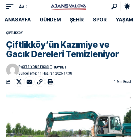
Aa
ANASAYFA
GÜNDEM
ŞEHİR
SPOR
YAŞAM
ÇIFTLIKKÖY
Çiftlikköy’ün Kazımiye ve
Gacık Dereleri Temizleniyor
By
SITE YÖNETICISI
Güncelleme: 11 Haziran 2026 17:38
1 Min Read