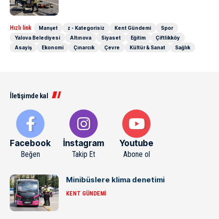
Hızlı link
Manşet
z - Kategorisiz
Kent Gündemi
Spor
Yalova Belediyesi
Altınova
Siyaset
Eğitim
Çiftlikköy
Asayiş
Ekonomi
Çınarcık
Çevre
Kültür & Sanat
Sağlık
İletişimde kal
Facebook
İnstagram
Youtube
Beğen
Takip Et
Abone ol
Minibüslere klima denetimi
KENT GÜNDEMI