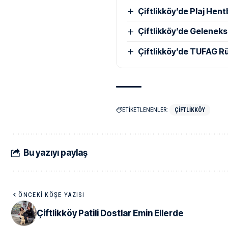
Çiftlikköy’de Plaj He
Çiftlikköy’de Gelenek
Çiftlikköy’de TUFAG Rü
ETİKETLENENLER:
ÇIFTLIKKÖY
Bu yazıyı paylaş
ÖNCEKI KÖŞE YAZISI
Çiftlikköy Patili Dostlar Emin Ellerde