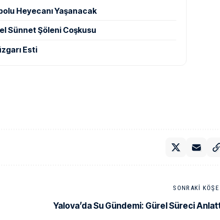
ntbolu Heyecanı Yaşanacak
sel Sünnet Şöleni Coşkusu
zgarı Esti
SONRAKI KÖŞE 
Yalova’da Su Gündemi: Gürel Süreci Anlatt