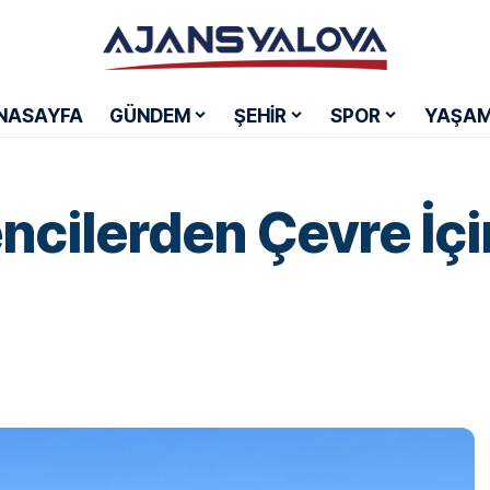
NASAYFA
GÜNDEM
ŞEHİR
SPOR
YAŞA
encilerden Çevre İç