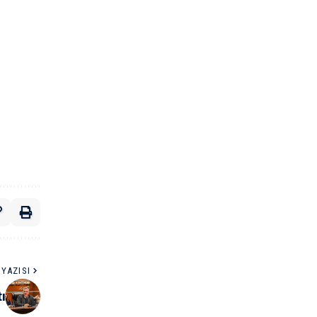
YAZISI
ı