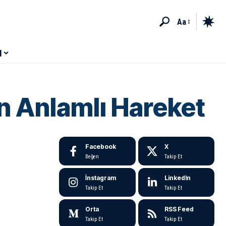
Aa
M
in Anlamlı Hareket
Facebook
X
Beğen
Takip Et
İnstagram
LinkedIn
Takip Et
Takip Et
Orta
RSS Feed
Takip Et
Takip Et