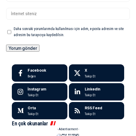
Daha sonraki yorumlarımda kullanılması için adım, e-posta adresim ve site
adresim bu tarayıcıya kaydedilsin.
Facebook
X
Beğen
Takip Et
İnstagram
LinkedIn
Takip Et
Takip Et
Orta
RSS Feed
Takip Et
Takip Et
En çok okunanlar
- Advertisement -