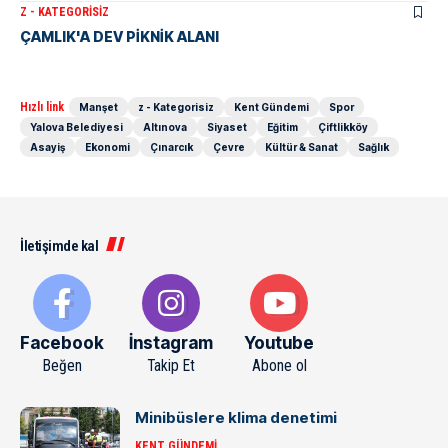
Z - KATEGORISIZ
ÇAMLIK'A DEV PİKNİK ALANI
Hızlı link
Manşet
z - Kategorisiz
Kent Gündemi
Spor
Yalova Belediyesi
Altınova
Siyaset
Eğitim
Çiftlikköy
Asayiş
Ekonomi
Çınarcık
Çevre
Kültür & Sanat
Sağlık
İletişimde kal
Facebook
İnstagram
Youtube
Beğen
Takip Et
Abone ol
Minibüslere klima denetimi
KENT GÜNDEMI