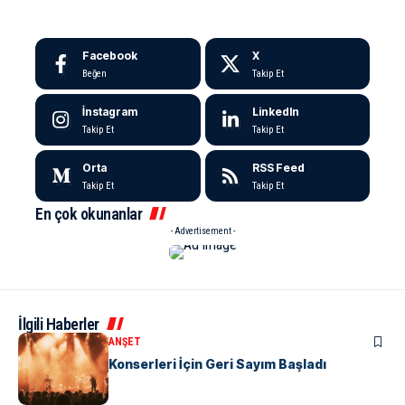
Facebook
X
Beğen
Takip Et
İnstagram
LinkedIn
Takip Et
Takip Et
Orta
RSS Feed
Takip Et
Takip Et
En çok okunanlar
- Advertisement -
İlgili Haberler
KÜLTÜR & SANAT
MANŞET
Yalova’da Yaz Konserleri İçin Geri Sayım Başladı