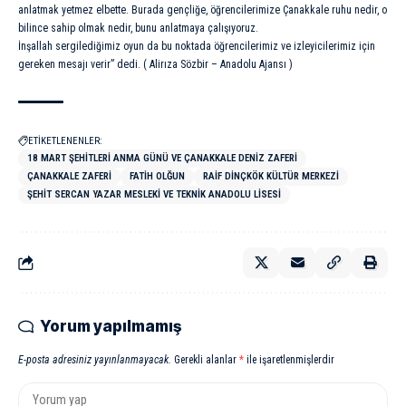
anlatmak yetmez elbette. Burada gençliğe, öğrencilerimize Çanakkale ruhu nedir, o
bilince sahip olmak nedir, bunu anlatmaya çalışıyoruz.
İnşallah sergilediğimiz oyun da bu noktada öğrencilerimiz ve izleyicilerimiz için
gereken mesajı verir” dedi. ( Alirıza Sözbir – Anadolu Ajansı )
ETİKETLENENLER:
18 MART ŞEHITLERI ANMA GÜNÜ VE ÇANAKKALE DENIZ ZAFERI
ÇANAKKALE ZAFERI
FATIH OLĞUN
RAIF DINÇKÖK KÜLTÜR MERKEZI
ŞEHIT SERCAN YAZAR MESLEKI VE TEKNIK ANADOLU LISESI
Yorum yapılmamış
E-posta adresiniz yayınlanmayacak.
Gerekli alanlar
*
ile işaretlenmişlerdir