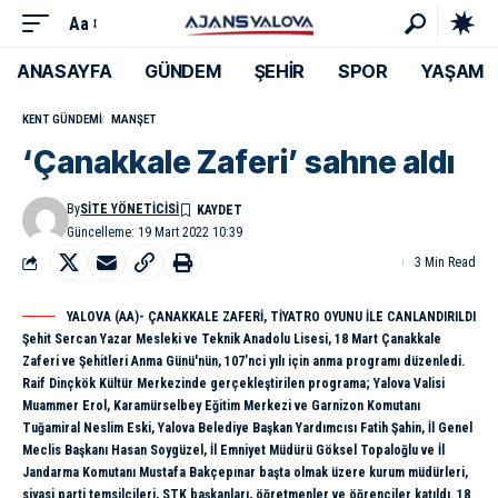
Aa
ANASAYFA
GÜNDEM
ŞEHİR
SPOR
YAŞAM
KENT GÜNDEMI
MANŞET
‘Çanakkale Zaferi’ sahne aldı
By
SITE YÖNETICISI
Güncelleme: 19 Mart 2022 10:39
3 Min Read
YALOVA (AA)- ÇANAKKALE ZAFERİ, TİYATRO OYUNU İLE CANLANDIRILDI
Şehit Sercan Yazar Mesleki ve Teknik Anadolu Lisesi, 18 Mart Çanakkale
Zaferi ve Şehitleri Anma Günü'nün, 107’nci yılı için anma programı düzenledi.
Raif Dinçkök Kültür Merkezinde gerçekleştirilen programa; Yalova Valisi
Muammer Erol, Karamürselbey Eğitim Merkezi ve Garnizon Komutanı
Tuğamiral Neslim Eski, Yalova Belediye Başkan Yardımcısı Fatih Şahin, İl Genel
Meclis Başkanı Hasan Soygüzel, İl Emniyet Müdürü Göksel Topaloğlu ve İl
Jandarma Komutanı Mustafa Bakçepınar başta olmak üzere kurum müdürleri,
siyasi parti temsilcileri, STK başkanları, öğretmenler ve öğrenciler katıldı. 18