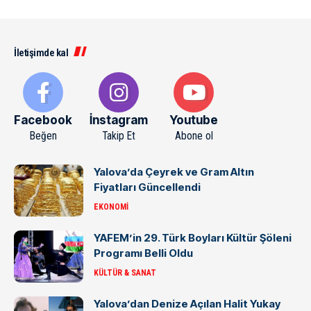
İletişimde kal
Facebook
İnstagram
Youtube
Beğen
Takip Et
Abone ol
Yalova’da Çeyrek ve Gram Altın
Fiyatları Güncellendi
EKONOMI
YAFEM’in 29. Türk Boyları Kültür Şöleni
Programı Belli Oldu
KÜLTÜR & SANAT
Yalova’dan Denize Açılan Halit Yukay