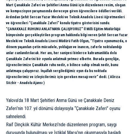
Mart Çanakkale Zaferi ve Şehitleri Anma Günü için düzenlenen resim, slogan
ve kompozisyon yarışmasında dereceye giren öğrencilere ödülleri verildi.
Ardından Şehit Sercan Yazar Mesleki ve Teknik Anadolu Lisesi öğretmenleri
ve öğrencileri “Çanakkale Zaferi” konulu tiyatro gösterisini sundu.
“ÇANAKKALE RUHUNU ANLATMAYA ÇALIŞIYORUZ” İl Milli Eğitim Müdürlüğü
bünyesinde gerçekleştirilen program hakkında bilgi veren Şehit Sercan Yazar
Mesleki ve Teknik Anadolu Lisesi Müdürü Fatih Olgun, “Tiyatro oyunumuzda, o
dönem yaşanılan çetin mücadele, yokluğun ve inancın, zaferle noktalandığı
anlar canlandırılacak. Her anı, her saniyesi binlerce kahramanlıkla dolu
Çanakkale Zaferini bir oyunla anlatmak yetmez elbette. Burada gençliğe,
öğrencilerimize Çanakkale ruhu nedir, o bilince sahip olmak nedir, bunu
anlatmaya çalışıyoruz. İnşallah sergilediğimiz oyun da bu noktada
öğrencilerimiz ve izleyicilerimiz için gereken mesajı verir” dedi. ( Alirıza
Sözbir - Anadolu Ajansı )
Yalova’da 18 Mart Şehitleri Anma Günü ve Çanakkale Deniz
Zaferi’nin 107. yıl dönümü dolayısıyla “Çanakkale Zaferi” oyunu
sahnelendi.
Raif Dinçkök Kültür Merkezi’nde düzenlenen program, saygı
duruşunda bulunulması ve İstiklal Marşı’nın okunmasıyla başladı.