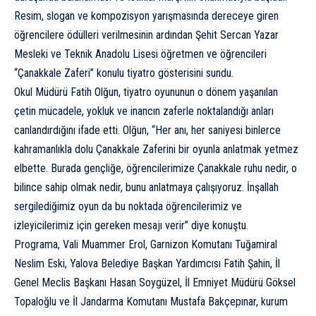
Resim, slogan ve kompozisyon yarışmasında dereceye giren
öğrencilere ödülleri verilmesinin ardından Şehit Sercan Yazar
Mesleki ve Teknik Anadolu Lisesi öğretmen ve öğrencileri
“Çanakkale Zaferi” konulu tiyatro gösterisini sundu.
Okul Müdürü Fatih Olğun, tiyatro oyununun o dönem yaşanılan
çetin mücadele, yokluk ve inancın zaferle noktalandığı anları
canlandırdığını ifade etti. Olğun, “Her anı, her saniyesi binlerce
kahramanlıkla dolu Çanakkale Zaferini bir oyunla anlatmak yetmez
elbette. Burada gençliğe, öğrencilerimize Çanakkale ruhu nedir, o
bilince sahip olmak nedir, bunu anlatmaya çalışıyoruz. İnşallah
sergilediğimiz oyun da bu noktada öğrencilerimiz ve
izleyicilerimiz için gereken mesajı verir” diye konuştu.
Programa, Vali Muammer Erol, Garnizon Komutanı Tuğamiral
Neslim Eski, Yalova Belediye Başkan Yardımcısı Fatih Şahin, İl
Genel Meclis Başkanı Hasan Soygüzel, İl Emniyet Müdürü Göksel
Topaloğlu ve İl Jandarma Komutanı Mustafa Bakçepınar, kurum