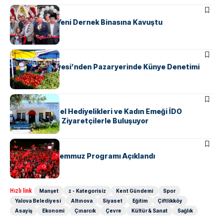
MANŞET
SPOR
Beşiktaşlılar Yeni Dernek Binasına Kavuştu
KENT GÜNDEMI
Yalova Belediyesi’nden Pazaryerinde Künye Denetimi
KENT GÜNDEMI
Yalova’nın Yerel Hediyelikleri ve Kadın Emeği İDO
Terminali’nde Ziyaretçilerle Buluşuyor
KENT GÜNDEMI
Yalova’da 15 Temmuz Programı Açıklandı
Hızlı link
Manşet
z - Kategorisiz
Kent Gündemi
Spor
Yalova Belediyesi
Altınova
Siyaset
Eğitim
Çiftlikköy
Asayiş
Ekonomi
Çınarcık
Çevre
Kültür & Sanat
Sağlık