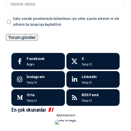
Daha sonraki yorumlarımda kullanılması için adım, e-posta adresim ve site
adresim bu tarayıcıya kaydedilsin.
Facebook
X
Beğen
Takip Et
İnstagram
LinkedIn
Takip Et
Takip Et
Orta
RSS Feed
Takip Et
Takip Et
En çok okunanlar
- Advertisement -