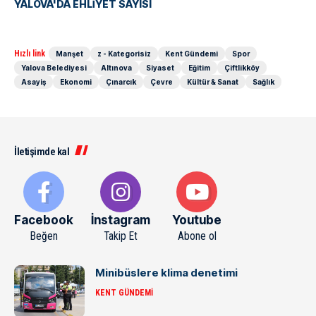
YALOVA'DA EHLİYET SAYISI
Hızlı link
Manşet
z - Kategorisiz
Kent Gündemi
Spor
Yalova Belediyesi
Altınova
Siyaset
Eğitim
Çiftlikköy
Asayiş
Ekonomi
Çınarcık
Çevre
Kültür & Sanat
Sağlık
İletişimde kal
Facebook
İnstagram
Youtube
Beğen
Takip Et
Abone ol
Minibüslere klima denetimi
KENT GÜNDEMI