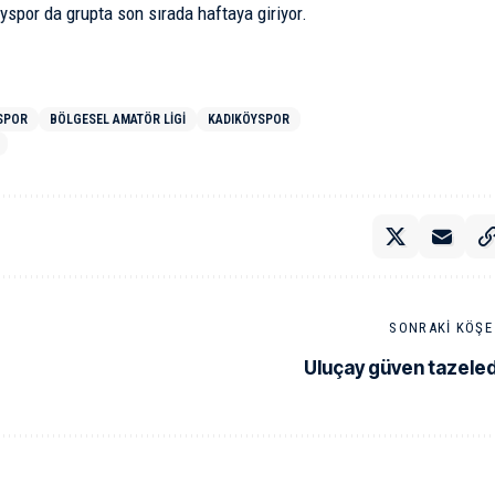
yspor da grupta son sırada haftaya giriyor.
SPOR
BÖLGESEL AMATÖR LIGI
KADIKÖYSPOR
SONRAKI KÖŞE 
Uluçay güven tazeled