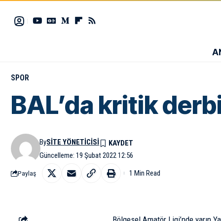
A
SPOR
BAL’da kritik derb
By
SITE YÖNETICISI
Güncelleme: 19 Şubat 2022 12:56
1 Min Read
Paylaş
Bölgesel Amatör Ligi’nde yarın Ya