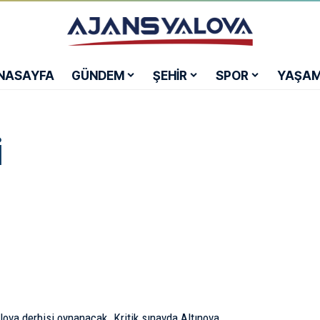
NASAYFA
GÜNDEM
ŞEHİR
SPOR
YAŞA
i
lova derbisi oynanacak. Kritik sınavda Altınova