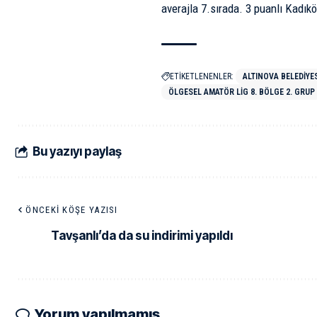
averajla 7.sırada. 3 puanlı Kadıkö
ETİKETLENENLER:
ALTINOVA BELEDIYE
ÖLGESEL AMATÖR LIG 8. BÖLGE 2. GRUP
Bu yazıyı paylaş
ÖNCEKI KÖŞE YAZISI
Tavşanlı’da da su indirimi yapıldı
Yorum yapılmamış