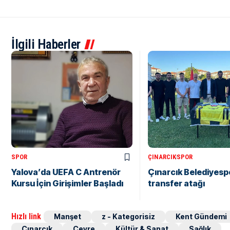
İlgili Haberler
SPOR
ÇINARCIK
SPOR
Yalova’da UEFA C Antrenör
Çınarcık Belediyesp
Kursu İçin Girişimler Başladı
transfer atağı
Hızlı link
Manşet
z - Kategorisiz
Kent Gündemi
Çınarcık
Çevre
Kültür & Sanat
Sağlık