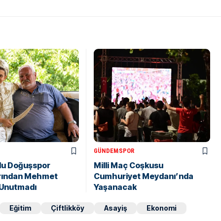
GÜNDEM
SPOR
lu Doğuşspor
Milli Maç Coşkusu
rından Mehmet
Cumhuriyet Meydanı’nda
 Unutmadı
Yaşanacak
Eğitim
Çiftlikköy
Asayiş
Ekonomi