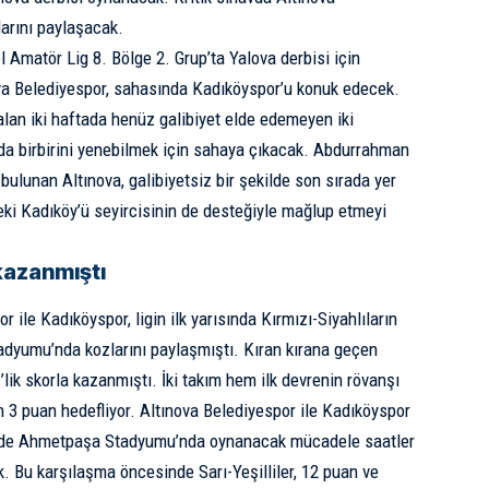
arını paylaşacak.
Amatör Lig 8. Bölge 2. Grup’ta Yalova derbisi için
va Belediyespor, sahasında Kadıköyspor’u konuk edecek.
alan iki haftada henüz galibiyet elde edemeyen iki
ada birbirini yenebilmek için sahaya çıkacak. Abdurrahman
ulunan Altınova, galibiyetsiz bir şekilde son sırada yer
ki Kadıköy’ü seyircisinin de desteğiyle mağlup etmeyi
 kazanmıştı
 ile Kadıköyspor, ligin ilk yarısında Kırmızı-Siyahlıların
adyumu’nda kozlarını paylaşmıştı. Kıran kırana geçen
1’lik skorla kazanmıştı. İki takım hem ilk devrenin rövanşı
 3 puan hedefliyor. Altınova Belediyespor ile Kadıköyspor
zade Ahmetpaşa Stadyumu’nda oynanacak mücadele saatler
k. Bu karşılaşma öncesinde Sarı-Yeşilliler, 12 puan ve