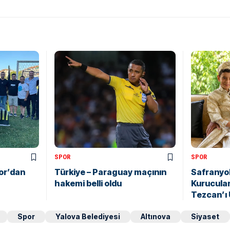
SPOR
SPOR
or’dan
Türkiye – Paraguay maçının
Safranyo
hakemi belli oldu
Kurucula
Tezcan’ı
Spor
Yalova Belediyesi
Altınova
Siyaset