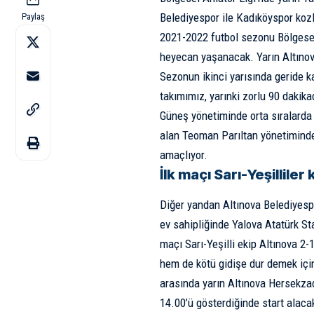
Belediyespor ile Kadıköyspor kozl
Paylaş
2021-2022 futbol sezonu Bölgesel 
heyecan yaşanacak. Yarın Altıno
Sezonun ikinci yarısında geride k
takımımız, yarınki zorlu 90 dakik
Güneş yönetiminde orta sıralarda b
alan Teoman Parıltan yönetiminde
amaçlıyor.
İlk maçı Sarı-Yeşilliler
Diğer yandan Altınova Belediyespor
ev sahipliğinde Yalova Atatürk St
maçı Sarı-Yeşilli ekip Altınova 2-
hem de kötü gidişe dur demek için
arasında yarın Altınova Hersek
14.00’ü gösterdiğinde start alaca