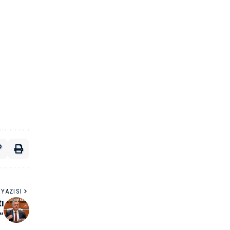
YAZISI
ı
”