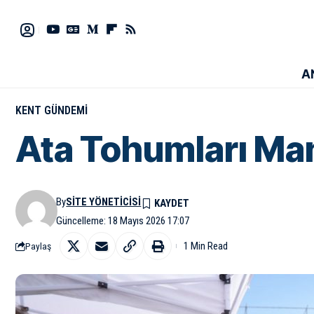
A
KENT GÜNDEMI
Ata Tohumları Man
By
SITE YÖNETICISI
Güncelleme: 18 Mayıs 2026 17:07
1 Min Read
Paylaş