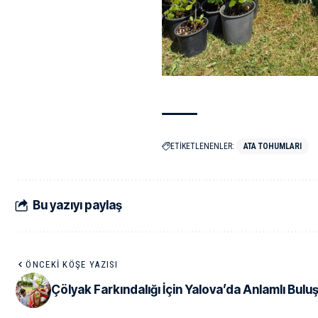
ETİKETLENENLER:
ATA TOHUMLARI
Bu yazıyı paylaş
ÖNCEKI KÖŞE YAZISI
Çölyak Farkındalığı İçin Yalova’da Anlamlı Bul