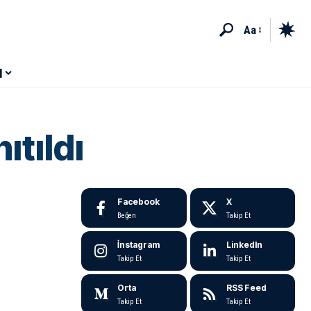
Aa
M
ıtıldı
Facebook
X
Beğen
Takip Et
İnstagram
LinkedIn
Takip Et
Takip Et
Orta
RSS Feed
Takip Et
Takip Et