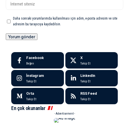
Daha sonraki yorumlarımda kullanılması için adım, e-posta adresim ve site
adresim bu tarayıcıya kaydedilsin.
Facebook
X
Beğen
Takip Et
İnstagram
LinkedIn
Takip Et
Takip Et
Orta
RSS Feed
Takip Et
Takip Et
En çok okunanlar
- Advertisement -