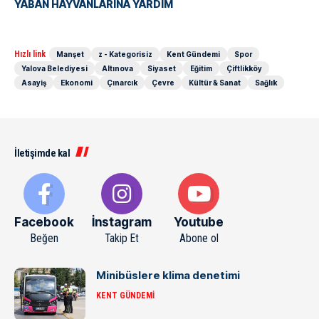
YABAN HAYVANLARINA YARDIM
Hızlı link
Manşet
z - Kategorisiz
Kent Gündemi
Spor
Yalova Belediyesi
Altınova
Siyaset
Eğitim
Çiftlikköy
Asayiş
Ekonomi
Çınarcık
Çevre
Kültür & Sanat
Sağlık
İletişimde kal
Facebook
İnstagram
Youtube
Beğen
Takip Et
Abone ol
Minibüslere klima denetimi
KENT GÜNDEMI