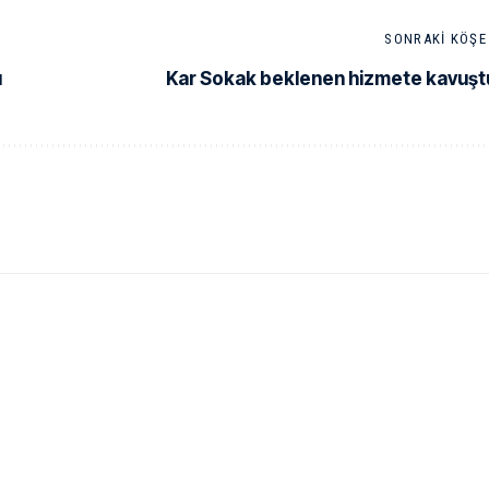
SONRAKI KÖŞE 
ı
Kar Sokak beklenen hizmete kavuşt