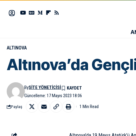
A
ALTINOVA
Altınova’da Gençl
By
SITE YÖNETICISI
Güncelleme: 17 Mayıs 2023 18:06
1 Min Read
Paylaş
Altınova’da 19 Mayıs Atatürk’ü A