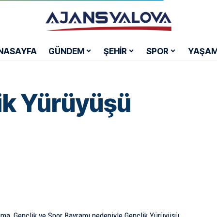
NASAYFA
GÜNDEM
ŞEHİR
SPOR
YAŞA
ik Yürüyüşü
nma, Gençlik ve Spor Bayramı nedeniyle Gençlik Yürüyüşü