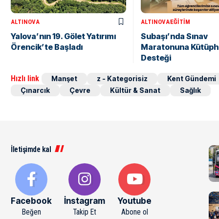
ALTINOVA
ALTINOVA
EĞITIM
Yalova’nın 19. Gölet Yatırımı
Subaşı’nda Sınav
Örencik’te Başladı
Maratonuna Kütüp
Desteği
Hızlı link
Manşet
z - Kategorisiz
Kent Gündemi
Çınarcık
Çevre
Kültür & Sanat
Sağlık
İletişimde kal
Facebook
İnstagram
Youtube
Beğen
Takip Et
Abone ol