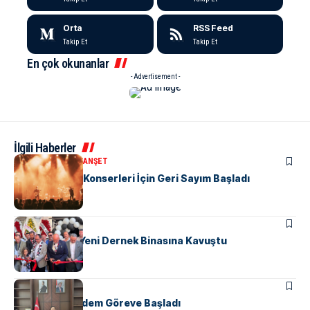
Orta
RSS Feed
Takip Et
Takip Et
En çok okunanlar
- Advertisement -
İlgili Haberler
KÜLTÜR & SANAT
MANŞET
Yalova’da Yaz Konserleri İçin Geri Sayım Başladı
MANŞET
SPOR
Beşiktaşlılar Yeni Dernek Binasına Kavuştu
SIYASET
Kaymakam Erdem Göreve Başladı