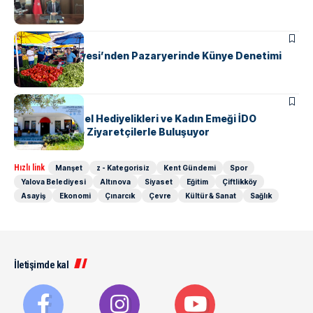
KENT GÜNDEMI
Yalova Belediyesi’nden Pazaryerinde Künye Denetimi
KENT GÜNDEMI
Yalova’nın Yerel Hediyelikleri ve Kadın Emeği İDO
Terminali’nde Ziyaretçilerle Buluşuyor
Hızlı link
Manşet
z - Kategorisiz
Kent Gündemi
Spor
Yalova Belediyesi
Altınova
Siyaset
Eğitim
Çiftlikköy
Asayiş
Ekonomi
Çınarcık
Çevre
Kültür & Sanat
Sağlık
İletişimde kal