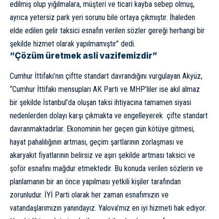
edilmiş olup yığılmalara, müşteri ve ticari kayba sebep olmuş,
ayrıca yetersiz park yeri sorunu bile ortaya çıkmıştır. İhaleden
elde edilen gelir taksici esnafın verilen sözler gereği herhangi bir
şekilde hizmet olarak yapılmamıştır” dedi.
“Çözüm üretmek asli vazifemizdir”
Cumhur İttifakı’nın çiftte standart davrandığını vurgulayan Akyüz,
“Cumhur İttifakı mensupları AK Parti ve MHP’liler ise akıl almaz
bir şekilde İstanbul’da oluşan taksi ihtiyacına tamamen siyasi
nedenlerden dolayı karşı çıkmakta ve engelleyerek çifte standart
davranmaktadırlar. Ekonominin her geçen gün kötüye gitmesi,
hayat pahalılığının artması, geçim şartlarının zorlaşması ve
akaryakıt fiyatlarının belirsiz ve aşırı şekilde artması taksici ve
şoför esnafını mağdur etmektedir. Bu konuda verilen sözlerin ve
planlamanın bir an önce yapılması yetkili kişiler tarafından
zorunludur. İYİ Parti olarak her zaman esnafımızın ve
vatandaşlarımızın yanındayız. Yalova’mız en iyi hizmeti hak ediyor.