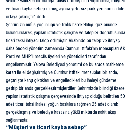
şekilde yalnızca bir durağa tahsis edilmiş olup yığılmalara, müşteri
ve ticari kayba sebep olmuş, ayrıca yetersiz park yeri sorunu bile
ortaya çıkmıştır” dedi.
Şehrimizin nüfus yoğunluğu ve trafik hareketliliği göz önünde
bulundurularak, yapılan istatistik çalışma ve talepler doğrultusunda
ticari taksi ihtiyacı talep edilmiştir. Akabinde bu talep ve ihtiyaç
daha önceki yönetim zamanında Cumhur İttifakı’nın mensupları AK
Parti ve MHP’li meclis üyeleri ve yöneticileri tarafından
engellenmiştir. Yalova Belediyesi yönetimi de bu arada mahkeme
kararı ile el değiştirmiş ve Cumhur İttifakı mensupları bir anda,
geçmişte karşı çıktıkları ve engelledikleri bu ihaleyi gündeme
getirip bir anda gerçekleştirmişlerdiler. Şehrimizde bilindiği üzere
yapılan istatistik çalışma çerçevesinde ihtiyaç olduğu belirtilen 50
adet ticari taksi ihalesi yoğun baskılara rağmen 25 adet olarak
gerçekleşmiş ve belediye kasasına yüklü miktarda nakit akışı
sağlanmıştır.
“Müşteri ve ticari kayba sebep”