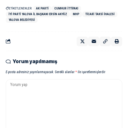
ETİKETLENENLER:
AK PARTI
CUMHUR İTTIFAKI
İYİ PARTI YALOVA İL BAŞKANI ERSIN AKYÜZ
MHP
TICARI TAKSI İHALESI
YALOVA BELEDIYESI
Yorum yapılmamış
E-posta adresiniz yayınlanmayacak.
Gerekli alanlar
*
ile işaretlenmişlerdir