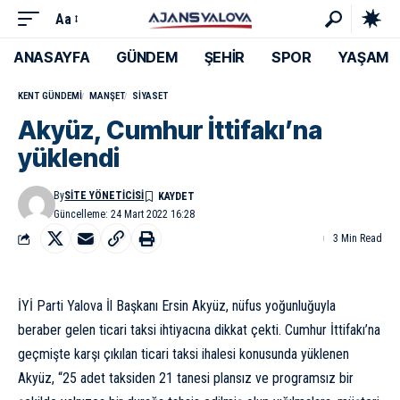
Aa
ANASAYFA
GÜNDEM
ŞEHİR
SPOR
YAŞAM
KENT GÜNDEMI
MANŞET
SIYASET
Akyüz, Cumhur İttifakı’na
yüklendi
By
SITE YÖNETICISI
Güncelleme: 24 Mart 2022 16:28
3 Min Read
İYİ Parti Yalova İl Başkanı Ersin Akyüz, nüfus yoğunluğuyla
beraber gelen ticari taksi ihtiyacına dikkat çekti. Cumhur İttifakı’na
geçmişte karşı çıkılan ticari taksi ihalesi konusunda yüklenen
Akyüz, “25 adet taksiden 21 tanesi plansız ve programsız bir