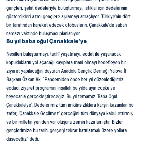
gençleri, şehit dedeleriyle buluşturmayı, istiklal için dedelerinin
gösterdikleri azmi gençlere aşılamayı amaçlıyor. Türkiye’nin dört
bir tarafından hareket edecek otobüslerin, Çanakkale’de sabah
namazı vaktinde buluşması planlanıyor.
Bu yıl baba oğul Çanakkale’ye
Nesilleri buluşturmayı, tarihî yaşatmayı, ecdat ile yaşanacak
kopuklukların yol açacağı kayıplara mani olmayı hedefleyen bir
ziyaret yapılacağını duyuran Anadolu Gençlik Derneği Yalova İl
Başkanı Özkan Ak, “Pandemiden önce her yıl düzenlediğimiz
ecdadı ziyaret programını inşallah bu yılda ayın coşku ve
heyecanla gerçekleştireceğiz. Bu yıl temamız ‘Baba Oğul
Çanakkale’ye’. Dedelerimiz tüm imkânsızlıklara karşın kazanılan bu
zafer, ‘Çanakkale Geçilmez’ gerçeğini tüm dünyaya kabul ettirmiş
ve bir milletin yeniden var oluşuna zemin hazırlamıştır. Bizler
gençlerimize bu tarihi gerçeği tekrar hatırlatmak üzere yollara
düşeceğiz” dedi.