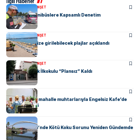
İlgili Haberler
KENT GÜNDEMI
MANŞET
“M” Plakalı Minibüslere Kapsamlı Denetim
KENT GÜNDEMI
MANŞET
Yalova’da denize girilebilecek plajlar açıklandı
KENT GÜNDEMI
MANŞET
Yalova Atatürk İlkokulu “Plansız” Kaldı
KENT GÜNDEMI
Başkan Gürel, mahalle muhtarlarıyla Engelsiz Kafe’de
bir araya geldi
KENT GÜNDEMI
Safran Deresi’nde Kötü Koku Sorunu Yeniden Gündemde