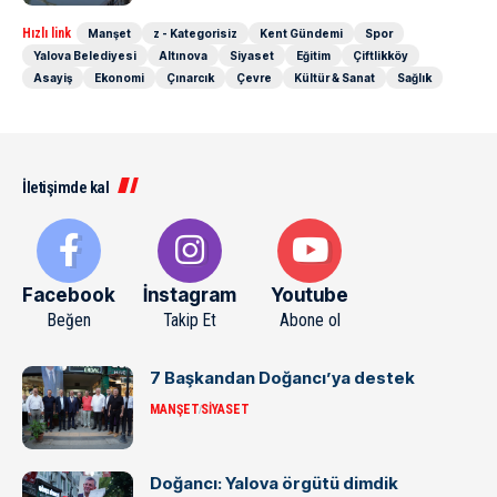
Hızlı link
Manşet
z - Kategorisiz
Kent Gündemi
Spor
Yalova Belediyesi
Altınova
Siyaset
Eğitim
Çiftlikköy
Asayiş
Ekonomi
Çınarcık
Çevre
Kültür & Sanat
Sağlık
İletişimde kal
Facebook
İnstagram
Youtube
Beğen
Takip Et
Abone ol
7 Başkandan Doğancı’ya destek
MANŞET
SIYASET
Doğancı: Yalova örgütü dimdik