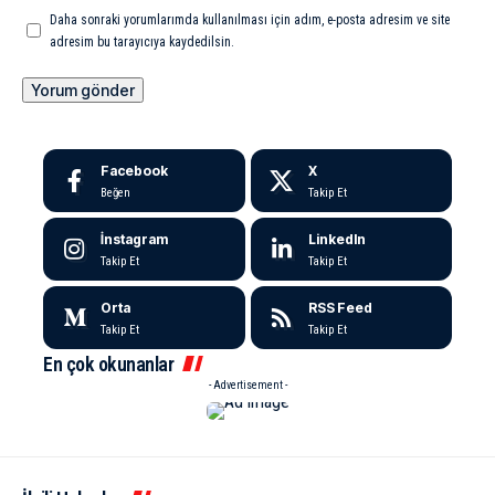
Daha sonraki yorumlarımda kullanılması için adım, e-posta adresim ve site
adresim bu tarayıcıya kaydedilsin.
Facebook
X
Beğen
Takip Et
İnstagram
LinkedIn
Takip Et
Takip Et
Orta
RSS Feed
Takip Et
Takip Et
En çok okunanlar
- Advertisement -