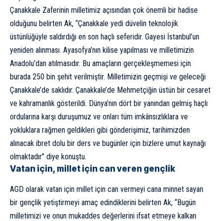
Çanakkale Zaferinin milletimiz açısından çok önemli bir hadise
olduğunu belirten Ak, “Çanakkale yedi düvelin teknolojik
üstünlüğüyle saldırdığı en son haçlı seferidir. Gayesi İstanbul’un
yeniden alınması. Ayasofya’nın kilise yapılması ve milletimizin
Anadolu’dan atılmasıdır. Bu amaçların gerçekleşmemesi için
burada 250 bin şehit verilmiştir. Milletimizin geçmişi ve geleceği
Çanakkale’de saklıdır. Çanakkale’de Mehmetçiğin üstün bir cesaret
ve kahramanlık gösterildi. Dünya’nın dört bir yanından gelmiş haçlı
ordularına karşı duruşumuz ve onları tüm imkânsızlıklara ve
yokluklara rağmen geldikleri gibi gönderişimiz, tarihimizden
alınacak ibret dolu bir ders ve bugünler için bizlere umut kaynağı
olmaktadır” diye konuştu.
Vatan için, millet için can veren gençlik
AGD olarak vatan için millet için can vermeyi cana minnet sayan
bir gençlik yetiştirmeyi amaç edindiklerini belirten Ak, “Bugün
milletimizi ve onun mukaddes değerlerini ifsat etmeye kalkan