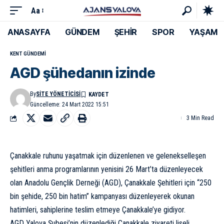
Aa
ANASAYFA
GÜNDEM
ŞEHİR
SPOR
YAŞAM
KENT GÜNDEMI
AGD şühedanın izinde
By
SITE YÖNETICISI
Güncelleme: 24 Mart 2022 15:51
3 Min Read
Çanakkale ruhunu yaşatmak için düzenlenen ve gelenekselleşen
şehitleri anma programlarının yenisini 26 Mart’ta düzenleyecek
olan Anadolu Gençlik Derneği (AGD), Çanakkale Şehitleri için “250
bin şehide, 250 bin hatim” kampanyası düzenleyerek okunan
hatimleri, sahiplerine teslim etmeye Çanakkale’ye gidiyor.
AGD Yalova Şubesi’nin düzenlediği Çanakkale ziyareti liseli