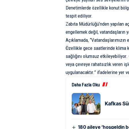
Denetimlerde özellikle konut bölge
tespit ediliyor.
Zabıta Müdürlüğü’nden yapılan açı
engellemek değil, vatandaşların 
Açıklamada, “Vatandaşlarımızın ev
Özellikle gece saatlerinde klima 
sağlığını olumsuz etkileyebiliyor
veya çevreye rahatsızlık veren işl
uygulanacaktır.” ifadelerine yer ve
Daha Fazla Oku
Kafkas Sü
180 aileye ‘hoşgeldin b