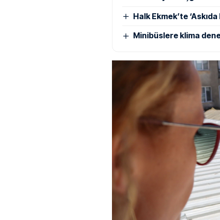
Halk Ekmek’te ‘Askıda
Minibüslere klima dene