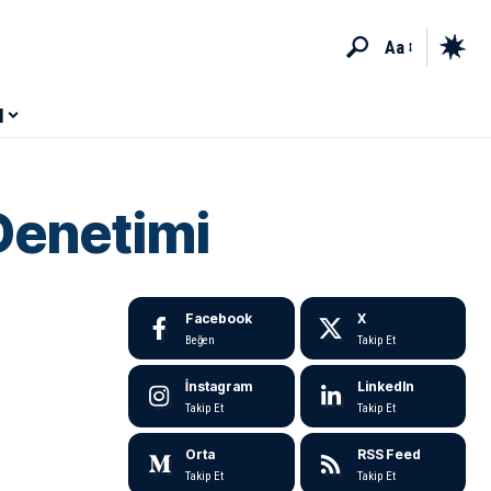
Aa
M
Denetimi
Facebook
X
Beğen
Takip Et
İnstagram
LinkedIn
Takip Et
Takip Et
Orta
RSS Feed
Takip Et
Takip Et