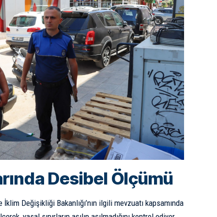
arında Desibel Ölçümü
ve İklim Değişikliği Bakanlığı’nın ilgili mevzuatı kapsamında
çerek, yasal sınırların aşılıp aşılmadığını kontrol ediyor.