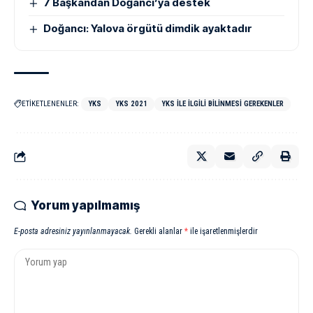
7 Başkandan Doğancı’ya destek
Doğancı: Yalova örgütü dimdik ayaktadır
ETİKETLENENLER:
YKS
YKS 2021
YKS ILE ILGILI BILINMESI GEREKENLER
Yorum yapılmamış
E-posta adresiniz yayınlanmayacak.
Gerekli alanlar
*
ile işaretlenmişlerdir