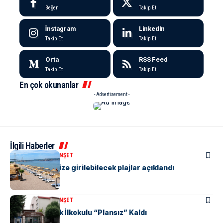
Beğen
Takip Et
İnstagram
LinkedIn
Takip Et
Takip Et
Orta
RSS Feed
Takip Et
Takip Et
En çok okunanlar
- Advertisement -
İlgili Haberler
KENT GÜNDEMI
MANŞET
Yalova’da denize girilebilecek plajlar açıklandı
KENT GÜNDEMI
MANŞET
Yalova Atatürk İlkokulu “Plansız” Kaldı