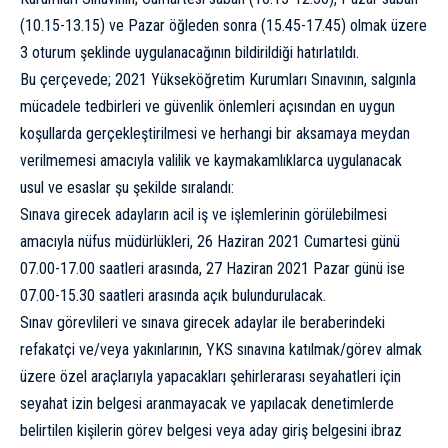
(10.15-13.15) ve Pazar öğleden sonra (15.45-17.45) olmak üzere
3 oturum şeklinde uygulanacağının bildirildiği hatırlatıldı.
Bu çerçevede; 2021 Yükseköğretim Kurumları Sınavının, salgınla
mücadele tedbirleri ve güvenlik önlemleri açısından en uygun
koşullarda gerçekleştirilmesi ve herhangi bir aksamaya meydan
verilmemesi amacıyla valilik ve kaymakamlıklarca uygulanacak
usul ve esaslar şu şekilde sıralandı:
Sınava girecek adayların acil iş ve işlemlerinin görülebilmesi
amacıyla nüfus müdürlükleri, 26 Haziran 2021 Cumartesi günü
07.00-17.00 saatleri arasında, 27 Haziran 2021 Pazar günü ise
07.00-15.30 saatleri arasında açık bulundurulacak.
Sınav görevlileri ve sınava girecek adaylar ile beraberindeki
refakatçi ve/veya yakınlarının, YKS sınavına katılmak/görev almak
üzere özel araçlarıyla yapacakları şehirlerarası seyahatleri için
seyahat izin belgesi aranmayacak ve yapılacak denetimlerde
belirtilen kişilerin görev belgesi veya aday giriş belgesini ibraz