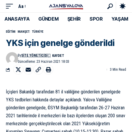
Aa
ANASAYFA
GÜNDEM
ŞEHİR
SPOR
YAŞAM
EĞITIM
MANŞET
TÜRKIYE
YKS için genelge gönderildi
By
SITE YÖNETICISI
Güncelleme: 23 Haziran 2021 18:03
3 Min Read
İçişleri Bakanlığı tarafından 81 il valiliğine gönderilen genelgede
YKS tedbirleri hakkında detaylar açıklandı. Yalova Valiliğine
gönderilen genelgede, ÖSYM Başkanlığı tarafından 26-27 Haziran
2021 tarihlerinde il merkezleri ile bazı ilçelerden oluşan 200 sınav
merkezinde gerçekleştirilecek olan 2021 Yükseköğretim
Kurumları Sınavının; Cumartesi sabah (10.15-12.30), Pazar sabah