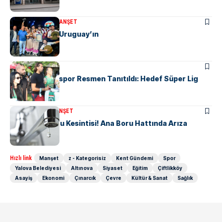
KÜLTÜR & SANAT
MANŞET
Altın Karanfil Uruguay’ın
MANŞET
SPOR
Yalova Haremspor Resmen Tanıtıldı: Hedef Süper Lig
KENT GÜNDEMI
MANŞET
6 Mahallede Su Kesintisi! Ana Boru Hattında Arıza
Hızlı link
Manşet
z - Kategorisiz
Kent Gündemi
Spor
Yalova Belediyesi
Altınova
Siyaset
Eğitim
Çiftlikköy
Asayiş
Ekonomi
Çınarcık
Çevre
Kültür & Sanat
Sağlık