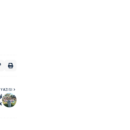
YAZISI
i
k