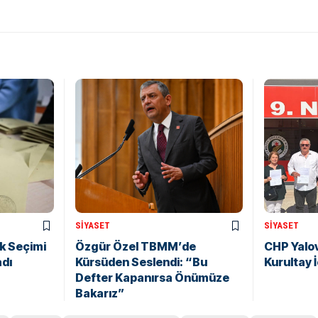
SIYASET
SIYASET
k Seçimi
Özgür Özel TBMM’de
CHP Yalo
adı
Kürsüden Seslendi: “Bu
Kurultay 
Defter Kapanırsa Önümüze
Bakarız”