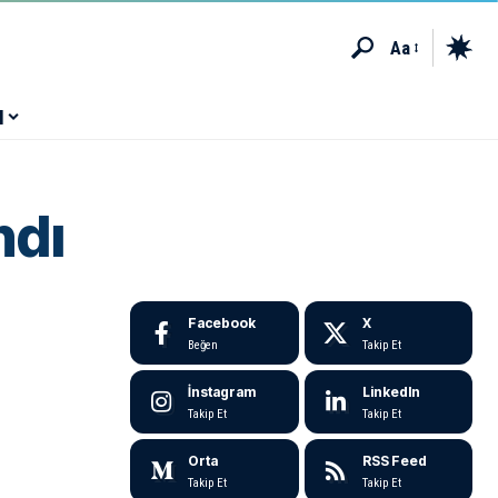
Aa
M
ndı
Facebook
X
Beğen
Takip Et
İnstagram
LinkedIn
Takip Et
Takip Et
Orta
RSS Feed
Takip Et
Takip Et