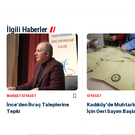
İlgili Haberler
MANŞET
SIYASET
SIYASET
İnce’den İhraç Taleplerine
Kadıköy’de Muhtarlı
Tepki
İçin Geri Sayım Başl