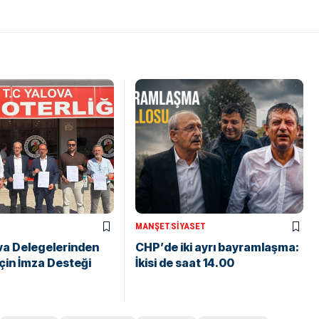
MANŞET
SIYASET
va Delegelerinden
CHP’de iki ayrı bayramlaşma:
İçin İmza Desteği
İkisi de saat 14.00