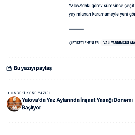
Yalova’daki görev süresince çeşit
yayımlanan kararnameyle yeni gör
ETİKETLENENLER:
VALI YARDIMCISI AT
Bu yazıyı paylaş
ÖNCEKI KÖŞE YAZISI
Yalova’da Yaz Aylarında İnşaat Yasağı Dönemi
Başlıyor