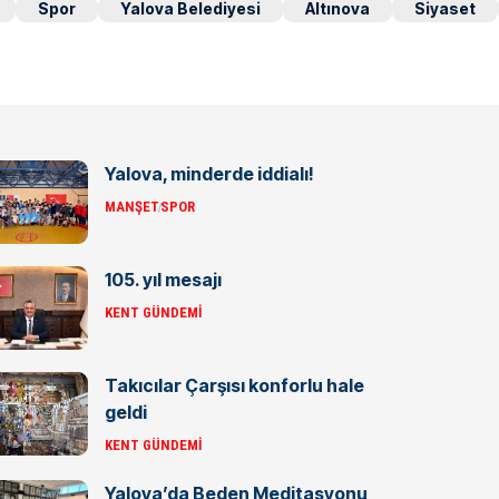
Spor
Yalova Belediyesi
Altınova
Siyaset
Yalova, minderde iddialı!
MANŞET
SPOR
105. yıl mesajı
KENT GÜNDEMI
Takıcılar Çarşısı konforlu hale
geldi
KENT GÜNDEMI
Yalova’da Beden Meditasyonu