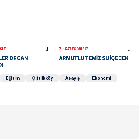
SIZ
Z - KATEGORISIZ
LER ORGAN
ARMUTLU TEMİZ SU İÇECEK
DI
Eğitim
Çiftlikköy
Asayiş
Ekonomi