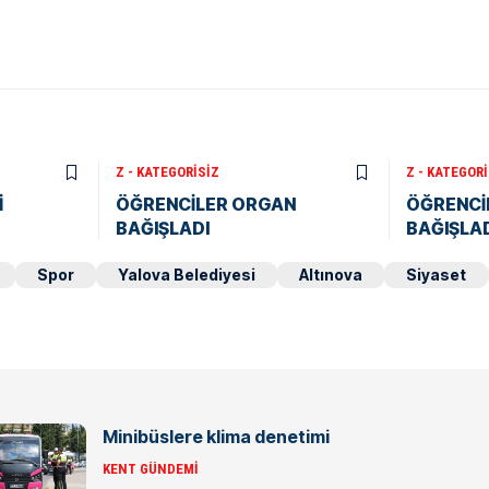
Z - KATEGORISIZ
Z - KATEGORI
İ
ÖĞRENCİLER ORGAN
ÖĞRENCİ
BAĞIŞLADI
BAĞIŞLA
Spor
Yalova Belediyesi
Altınova
Siyaset
Minibüslere klima denetimi
KENT GÜNDEMI