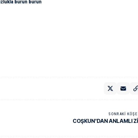
uzlukla burun burun
SONRAKI KÖŞE 
COŞKUN'DAN ANLAMLI Z