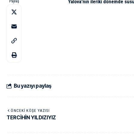
Yalova'nın ileriki dönemde sus
Paylaş
Bu yazıyı paylaş
ÖNCEKI KÖŞE YAZISI
TERCİHİN YILDIZIYIZ