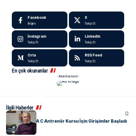
Facebook
X
Beğen
Takip Et
İnstagram
LinkedIn
Takip Et
Takip Et
Orta
RSS Feed
Takip Et
Takip Et
En çok okunanlar
- Advertisement -
İlgili Haberler
SPOR
Yalova’da UEFA C Antrenör Kursu İçin Girişimler Başladı