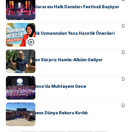
Yalova’da Uluslararası Halk Dansları Festivali Başlıyor
MANŞET
SAĞLIK
Yalovalı Güzellik Uzmanından Yaza Hazırlık Önerileri
MAGAZIN
Gupse Özay’dan Sürpriz Hamle: Albüm Geliyor
KÜLTÜR & SANAT
TUFAG’tan Yalova’da Muhteşem Gece
KÜLTÜR & SANAT
Horonla Guinness Dünya Rekoru Kırıldı