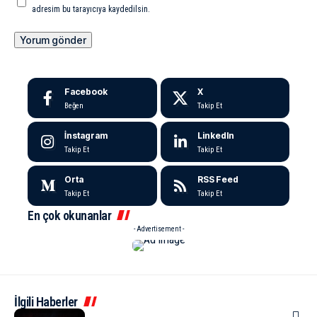
adresim bu tarayıcıya kaydedilsin.
Facebook
X
Beğen
Takip Et
İnstagram
LinkedIn
Takip Et
Takip Et
Orta
RSS Feed
Takip Et
Takip Et
En çok okunanlar
- Advertisement -
İlgili Haberler
KÜLTÜR & SANAT