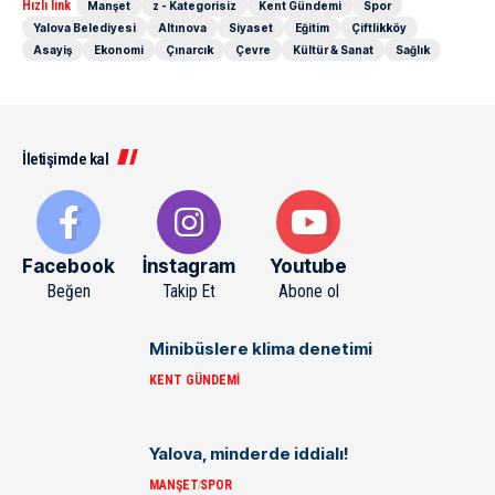
Hızlı link
Manşet
z - Kategorisiz
Kent Gündemi
Spor
Yalova Belediyesi
Altınova
Siyaset
Eğitim
Çiftlikköy
Asayiş
Ekonomi
Çınarcık
Çevre
Kültür & Sanat
Sağlık
İletişimde kal
Facebook
İnstagram
Youtube
Beğen
Takip Et
Abone ol
Minibüslere klima denetimi
KENT GÜNDEMI
Yalova, minderde iddialı!
MANŞET
SPOR