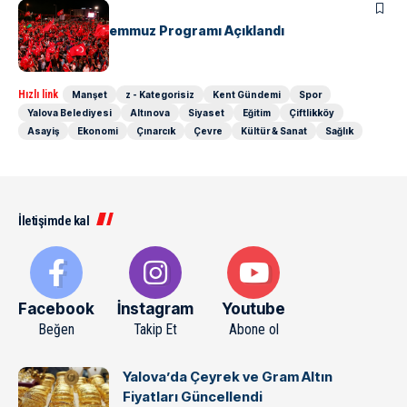
KENT GÜNDEMI
Yalova’da 15 Temmuz Programı Açıklandı
Hızlı link
Manşet
z - Kategorisiz
Kent Gündemi
Spor
Yalova Belediyesi
Altınova
Siyaset
Eğitim
Çiftlikköy
Asayiş
Ekonomi
Çınarcık
Çevre
Kültür & Sanat
Sağlık
İletişimde kal
Facebook
İnstagram
Youtube
Beğen
Takip Et
Abone ol
Yalova’da Çeyrek ve Gram Altın
Fiyatları Güncellendi