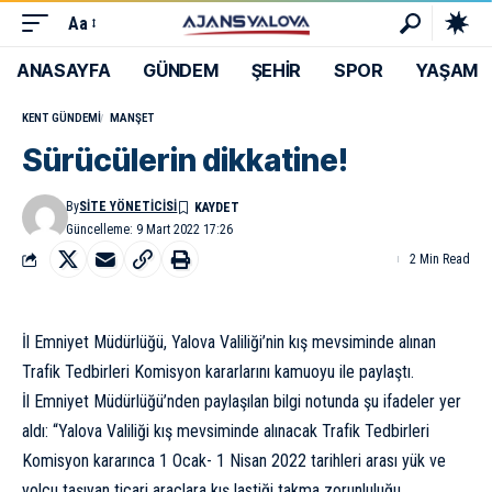
Aa
ANASAYFA
GÜNDEM
ŞEHİR
SPOR
YAŞAM
KENT GÜNDEMI
MANŞET
Sürücülerin dikkatine!
By
SITE YÖNETICISI
Güncelleme: 9 Mart 2022 17:26
2 Min Read
İl Emniyet Müdürlüğü, Yalova Valiliği’nin kış mevsiminde alınan
Trafik Tedbirleri Komisyon kararlarını kamuoyu ile paylaştı.
İl Emniyet Müdürlüğü’nden paylaşılan bilgi notunda şu ifadeler yer
aldı: “Yalova Valiliği kış mevsiminde alınacak Trafik Tedbirleri
Komisyon kararınca 1 Ocak- 1 Nisan 2022 tarihleri arası yük ve
yolcu taşıyan ticari araçlara kış lastiği takma zorunluluğu