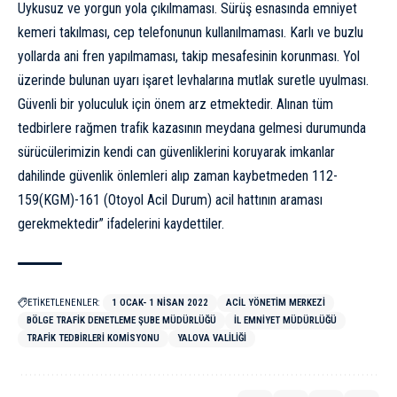
Uykusuz ve yorgun yola çıkılmaması. Sürüş esnasında emniyet
kemeri takılması, cep telefonunun kullanılmaması. Karlı ve buzlu
yollarda ani fren yapılmaması, takip mesafesinin korunması. Yol
üzerinde bulunan uyarı işaret levhalarına mutlak suretle uyulması.
Güvenli bir yoluculuk için önem arz etmektedir. Alınan tüm
tedbirlere rağmen trafik kazasının meydana gelmesi durumunda
sürücülerimizin kendi can güvenliklerini koruyarak imkanlar
dahilinde güvenlik önlemleri alıp zaman kaybetmeden 112-
159(KGM)-161 (Otoyol Acil Durum) acil hattının araması
gerekmektedir” ifadelerini kaydettiler.
ETİKETLENENLER:
1 OCAK- 1 NISAN 2022
ACIL YÖNETIM MERKEZI
BÖLGE TRAFIK DENETLEME ŞUBE MÜDÜRLÜĞÜ
İL EMNIYET MÜDÜRLÜĞÜ
TRAFIK TEDBIRLERI KOMISYONU
YALOVA VALILIĞI