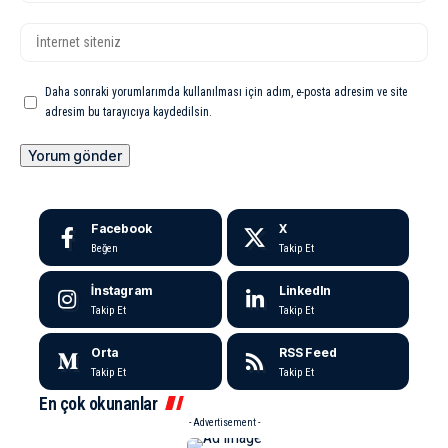
Daha sonraki yorumlarımda kullanılması için adım, e-posta adresim ve site
adresim bu tarayıcıya kaydedilsin.
Facebook
X
Beğen
Takip Et
İnstagram
LinkedIn
Takip Et
Takip Et
Orta
RSS Feed
Takip Et
Takip Et
En çok okunanlar
- Advertisement -