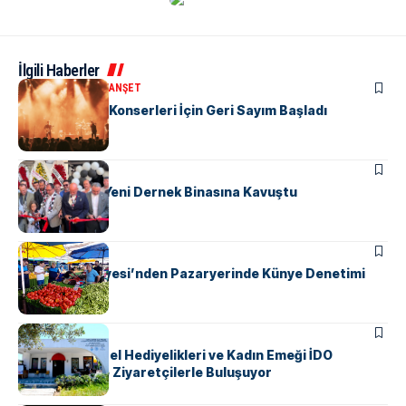
İlgili Haberler
KÜLTÜR & SANAT
MANŞET
Yalova’da Yaz Konserleri İçin Geri Sayım Başladı
MANŞET
SPOR
Beşiktaşlılar Yeni Dernek Binasına Kavuştu
KENT GÜNDEMI
Yalova Belediyesi’nden Pazaryerinde Künye Denetimi
KENT GÜNDEMI
Yalova’nın Yerel Hediyelikleri ve Kadın Emeği İDO
Terminali’nde Ziyaretçilerle Buluşuyor