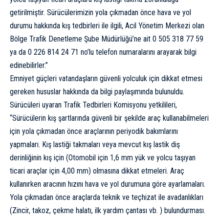
getirilmiştir. Sürücülerimizin yola çıkmadan önce hava ve yol
durumu hakkında kış tedbirleri ile ilgili, Acil Yönetim Merkezi olan
Bölge Trafik Denetleme Şube Müdürlüğü’ne ait 0 505 318 77 59
ya da 0 226 814 24 71 no’lu telefon numaralarını arayarak bilgi
edinebilirler.”
Emniyet güçleri vatandaşların güvenli yolculuk için dikkat etmesi
gereken hususlar hakkında da bilgi paylaşımında bulunuldu.
Sürücüleri uyaran Trafik Tedbirleri Komisyonu yetkilileri,
“Sürücülerin kış şartlarında güvenli bir şekilde araç kullanabilmeleri
için yola çıkmadan önce araçlarının periyodik bakımlarını
yapmaları. Kış lastiği takmaları veya mevcut kış lastik diş
derinliğinin kış için (Otomobil için 1,6 mm yük ve yolcu taşıyan
ticari araçlar için 4,00 mm) olmasına dikkat etmeleri. Araç
kullanırken aracının hızını hava ve yol durumuna göre ayarlamaları.
Yola çıkmadan önce araçlarda teknik ve teçhizat ile avadanlıkları
(Zincir, takoz, çekme halatı, ilk yardım çantası vb. ) bulundurması.