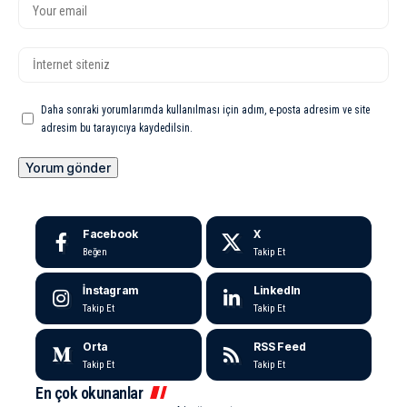
Daha sonraki yorumlarımda kullanılması için adım, e-posta adresim ve site
adresim bu tarayıcıya kaydedilsin.
Facebook
X
Beğen
Takip Et
İnstagram
LinkedIn
Takip Et
Takip Et
Orta
RSS Feed
Takip Et
Takip Et
En çok okunanlar