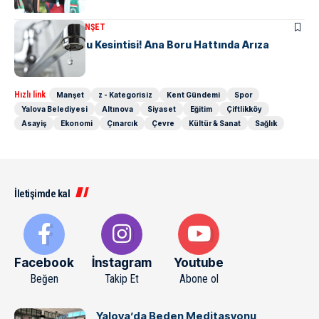
KENT GÜNDEMI
MANŞET
6 Mahallede Su Kesintisi! Ana Boru Hattında Arıza
Hızlı link
Manşet
z - Kategorisiz
Kent Gündemi
Spor
Yalova Belediyesi
Altınova
Siyaset
Eğitim
Çiftlikköy
Asayiş
Ekonomi
Çınarcık
Çevre
Kültür & Sanat
Sağlık
İletişimde kal
Facebook
İnstagram
Youtube
Beğen
Takip Et
Abone ol
Yalova’da Beden Meditasyonu