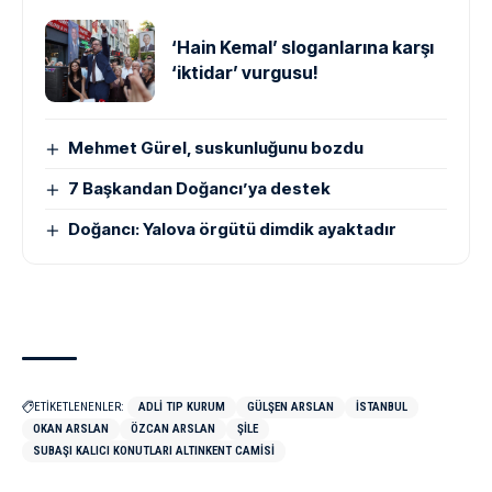
‘Hain Kemal’ sloganlarına karşı
‘iktidar’ vurgusu!
Mehmet Gürel, suskunluğunu bozdu
7 Başkandan Doğancı’ya destek
Doğancı: Yalova örgütü dimdik ayaktadır
ETİKETLENENLER:
ADLI TIP KURUM
GÜLŞEN ARSLAN
İSTANBUL
OKAN ARSLAN
ÖZCAN ARSLAN
ŞILE
SUBAŞI KALICI KONUTLARI ALTINKENT CAMISI