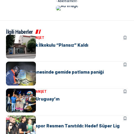
- Advertisement -
İlgili Haberler
KENT GÜNDEMI
MANŞET
Yalova Atatürk İlkokulu “Plansız” Kaldı
ALTINOVA
Altınova tersanesinde gemide patlama paniği
KÜLTÜR & SANAT
MANŞET
Altın Karanfil Uruguay’ın
MANŞET
SPOR
Yalova Haremspor Resmen Tanıtıldı: Hedef Süper Lig