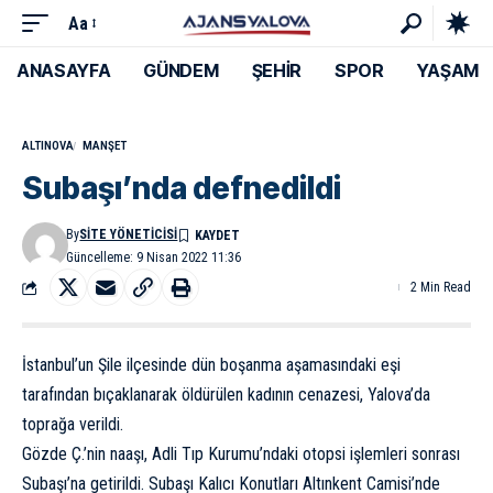
Aa
ANASAYFA
GÜNDEM
ŞEHİR
SPOR
YAŞAM
ALTINOVA
MANŞET
Subaşı’nda defnedildi
By
SITE YÖNETICISI
Güncelleme: 9 Nisan 2022 11:36
2 Min Read
İstanbul’un Şile ilçesinde dün boşanma aşamasındaki eşi
tarafından bıçaklanarak öldürülen kadının cenazesi, Yalova’da
toprağa verildi.
Gözde Ç.’nin naaşı, Adli Tıp Kurumu’ndaki otopsi işlemleri sonrası
Subaşı’na getirildi. Subaşı Kalıcı Konutları Altınkent Camisi’nde