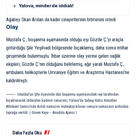
Yalova, minderde iddialı!
Ağabey Okan Arslan da kadın cinayetlerinin bitmesini istedi.
Olay
Mustafa Ç., boşanma aşamasında olduğu eşi Gözde Ç.’yi araçla
götürdüğü Şile Yeşilvadi bölgesinde bıçaklamış, daha sonra intihar
girişiminde bulunmuştu. İhbar üzerine olay yerine gelen sağlık
ekipleri, Gözde Ç.’nin öldüğünü belirlemiş, ağır yaralı Mustafa Ç.,
ambulans helikopterle Ümraniye Eğitim ve Araştırma Hastanesi’ne
kaldırılmıştı.
İstanbul’un Şile ilçesinde dün boşanma aşamasındaki eşi tarafından
bıçaklanarak öldürülen kadının cenazesi, Yalova’da Subaşı Kalıcı Konutları
Altınkent Camisi’nde ikindi namazını müteakip kılınan cenaze namazının ardından
toprağa verildi. ( Güven Kaya – Anadolu Ajansı )
Daha Fazla Oku