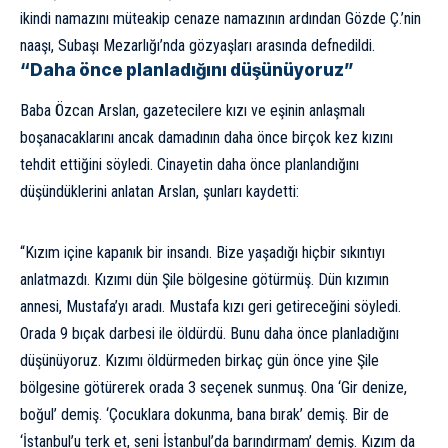
ikindi namazını müteakip cenaze namazının ardından Gözde Ç.’nin
naaşı, Subaşı Mezarlığı’nda gözyaşları arasında defnedildi.
“Daha önce planladığını düşünüyoruz”
Baba Özcan Arslan, gazetecilere kızı ve eşinin anlaşmalı
boşanacaklarını ancak damadının daha önce birçok kez kızını
tehdit ettiğini söyledi. Cinayetin daha önce planlandığını
düşündüklerini anlatan Arslan, şunları kaydetti:
“Kızım içine kapanık bir insandı. Bize yaşadığı hiçbir sıkıntıyı
anlatmazdı. Kızımı dün Şile bölgesine götürmüş. Dün kızımın
annesi, Mustafa’yı aradı. Mustafa kızı geri getireceğini söyledi.
Orada 9 bıçak darbesi ile öldürdü. Bunu daha önce planladığını
düşünüyoruz. Kızımı öldürmeden birkaç gün önce yine Şile
bölgesine götürerek orada 3 seçenek sunmuş. Ona ‘Gir denize,
boğul’ demiş. ‘Çocuklara dokunma, bana bırak’ demiş. Bir de
‘İstanbul’u terk et, seni İstanbul’da barındırmam’ demiş. Kızım da