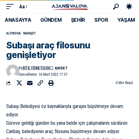
Aa
ANASAYFA
GÜNDEM
ŞEHİR
SPOR
YAŞAM
ALTINOVA
MANŞET
Subaşı araç filosunu
genişletiyor
By
SITE YÖNETICISI
Güncelleme: 16 Mart 2022 17:57
0 Min Read
Subaşı Belediyesi öz kaynaklarıyla garajını büyütmeye devam
ediyor.
Göreve geldiği günden bu yana belde için çalışmalarını sürdüren
Canbay, belediyenin araç filosunu büyütmeye devam ediyor.