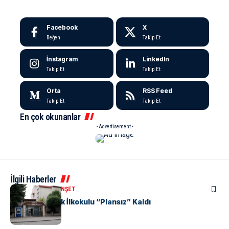
Facebook
X
Beğen
Takip Et
İnstagram
LinkedIn
Takip Et
Takip Et
Orta
RSS Feed
Takip Et
Takip Et
En çok okunanlar
- Advertisement -
İlgili Haberler
KENT GÜNDEMI
MANŞET
Yalova Atatürk İlkokulu “Plansız” Kaldı