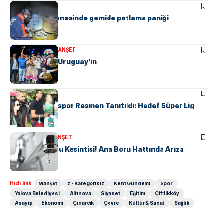
ALTINOVA
Altınova tersanesinde gemide patlama paniği
KÜLTÜR & SANAT
MANŞET
Altın Karanfil Uruguay’ın
MANŞET
SPOR
Yalova Haremspor Resmen Tanıtıldı: Hedef Süper Lig
KENT GÜNDEMI
MANŞET
6 Mahallede Su Kesintisi! Ana Boru Hattında Arıza
Hızlı link
Manşet
z - Kategorisiz
Kent Gündemi
Spor
Yalova Belediyesi
Altınova
Siyaset
Eğitim
Çiftlikköy
Asayiş
Ekonomi
Çınarcık
Çevre
Kültür & Sanat
Sağlık