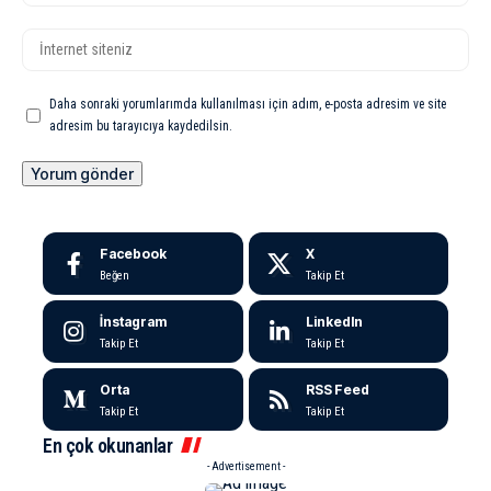
Daha sonraki yorumlarımda kullanılması için adım, e-posta adresim ve site
adresim bu tarayıcıya kaydedilsin.
Facebook
X
Beğen
Takip Et
İnstagram
LinkedIn
Takip Et
Takip Et
Orta
RSS Feed
Takip Et
Takip Et
En çok okunanlar
- Advertisement -