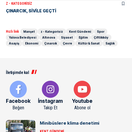
Z - KATEGORISIZ
ÇINARCIK, SİVİLE GEÇTİ
Hızlı link
Manşet
z - Kategorisiz
Kent Gündemi
Spor
Yalova Belediyesi
Altınova
Siyaset
Eğitim
Çiftlikköy
Asayiş
Ekonomi
Çınarcık
Çevre
Kültür & Sanat
Sağlık
İletişimde kal
Facebook
İnstagram
Youtube
Beğen
Takip Et
Abone ol
Minibüslere klima denetimi
KENT GÜNDEMI