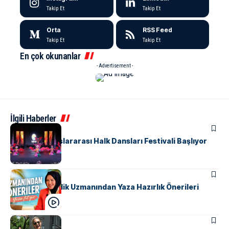
Takip Et
Takip Et
Orta
RSS Feed
Takip Et
Takip Et
En çok okunanlar
- Advertisement -
İlgili Haberler
KÜLTÜR & SANAT
Yalova’da Uluslararası Halk Dansları Festivali Başlıyor
MANŞET
SAĞLIK
Yalovalı Güzellik Uzmanından Yaza Hazırlık Önerileri
MAGAZIN