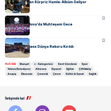
Gupse Özay’dan Sürpriz Hamle: Albüm Geliyor
KÜLTÜR & SANAT
TUFAG’tan Yalova’da Muhteşem Gece
KÜLTÜR & SANAT
Horonla Guinness Dünya Rekoru Kırıldı
Hızlı link
Manşet
z - Kategorisiz
Kent Gündemi
Spor
Yalova Belediyesi
Altınova
Siyaset
Eğitim
Çiftlikköy
Asayiş
Ekonomi
Çınarcık
Çevre
Kültür & Sanat
Sağlık
İletişimde kal