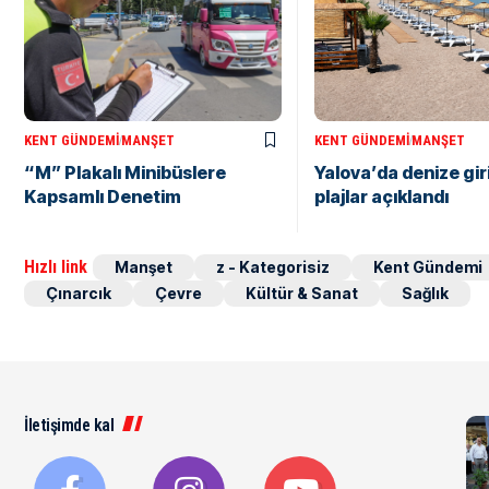
KENT GÜNDEMI
MANŞET
KENT GÜNDEMI
MANŞET
“M” Plakalı Minibüslere
Yalova’da denize gir
Kapsamlı Denetim
plajlar açıklandı
Hızlı link
Manşet
z - Kategorisiz
Kent Gündemi
Çınarcık
Çevre
Kültür & Sanat
Sağlık
İletişimde kal