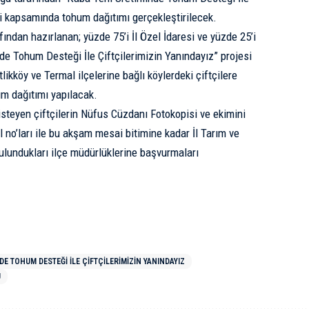
si kapsamında tohum dağıtımı gerçekleştirilecek.
ından hazırlanan; yüzde 75’i İl Özel İdaresi ve yüzde 25’i
nde Tohum Desteği İle Çiftçilerimizin Yanındayız” projesi
ikköy ve Termal ilçelerine bağlı köylerdeki çiftçilere
um dağıtımı yapılacak.
teyen çiftçilerin Nüfus Cüzdanı Fotokopisi ve ekimini
 no’ları ile bu akşam mesai bitimine kadar İl Tarım ve
lundukları ilçe müdürlüklerine başvurmaları
E TOHUM DESTEĞI İLE ÇIFTÇILERIMIZIN YANINDAYIZ
Ü