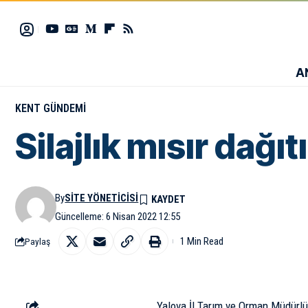
A
KENT GÜNDEMI
Silajlık mısır dağıt
By
SITE YÖNETICISI
Güncelleme: 6 Nisan 2022 12:55
1 Min Read
Paylaş
Yalova İl Tarım ve Orman Müdürl