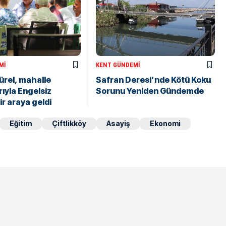
MI
KENT GÜNDEMI
rel, mahalle
Safran Deresi’nde Kötü Koku
ıyla Engelsiz
Sorunu Yeniden Gündemde
ir araya geldi
Eğitim
Çiftlikköy
Asayiş
Ekonomi