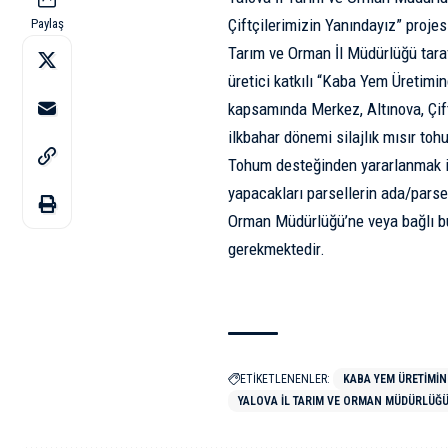
Çiftçilerimizin Yanındayız” proje
Paylaş
Tarım ve Orman İl Müdürlüğü taraf
üretici katkılı “Kaba Yem Üretimi
kapsamında Merkez, Altınova, Çiftl
ilkbahar dönemi silajlık mısır toh
Tohum desteğinden yararlanmak is
yapacakları parsellerin ada/parsel
Orman Müdürlüğü’ne veya bağlı bu
gerekmektedir.
ETİKETLENENLER:
KABA YEM ÜRETIMIND
YALOVA İL TARIM VE ORMAN MÜDÜRLÜĞ