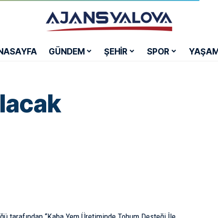
NASAYFA
GÜNDEM
ŞEHİR
SPOR
YAŞA
ılacak
üğü tarafından “Kaba Yem Üretiminde Tohum Desteği İle