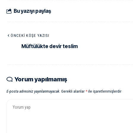
Bu yazıyı paylaş
ÖNCEKI KÖŞE YAZISI
Müftülükte devir teslim
Yorum yapılmamış
E-posta adresiniz yayınlanmayacak.
Gerekli alanlar
*
ile işaretlenmişlerdir