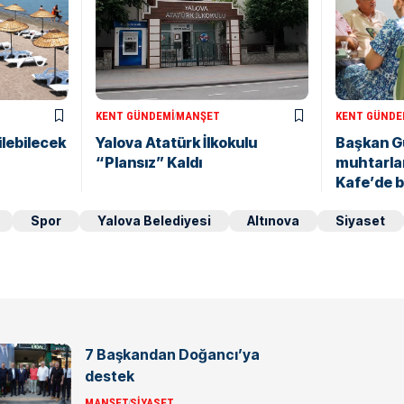
KENT GÜNDEMI
MANŞET
KENT GÜNDE
ilebilecek
Yalova Atatürk İlkokulu
Başkan Gü
“Plansız” Kaldı
muhtarlar
Kafe’de b
Spor
Yalova Belediyesi
Altınova
Siyaset
7 Başkandan Doğancı’ya
destek
MANŞET
SIYASET