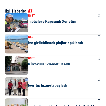
İlgili Haberler
KENT GÜNDEMI
MANŞET
“M” Plakalı Minibüslere Kapsamlı Denetim
KENT GÜNDEMI
MANŞET
Yalova’da denize girilebilecek plajlar açıklandı
KENT GÜNDEMI
MANŞET
Yalova Atatürk İlkokulu “Plansız” Kaldı
SAĞLIK
Yalova’da nükleer tıp hizmeti başladı
KENT GÜNDEMI