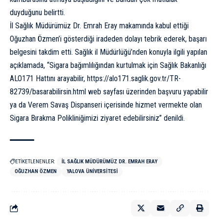
duyduğunu belirtti.
İl Sağlık Müdürümüz Dr. Emrah Eray makamında kabul ettiği
Oğuzhan Özmen’i gösterdiği iradeden dolayı tebrik ederek, başarı
belgesini takdim etti. Sağlık il Müdürlüğü’nden konuyla ilgili yapılan
açıklamada, “Sigara bağımlılığından kurtulmak için Sağlık Bakanlığı
ALO171 Hattını arayabilir, https://alo171.saglik.gov.tr/TR-
82739/basarabilirsin.html web sayfası üzerinden başvuru yapabilir
ya da Verem Savaş Dispanseri içerisinde hizmet vermekte olan
Sigara Bırakma Polikliniğimizi ziyaret edebilirsiniz” denildi.
ETİKETLENENLER:
İL SAĞLIK MÜDÜRÜMÜZ DR. EMRAH ERAY
OĞUZHAN ÖZMEN
YALOVA ÜNIVERSITESI