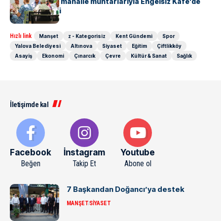
Başkan Gürel, mahalle muhtarlarıyla Engelsiz Kafe’de
bir araya geldi
Hızlı link
Manşet
z - Kategorisiz
Kent Gündemi
Spor
Yalova Belediyesi
Altınova
Siyaset
Eğitim
Çiftlikköy
Asayiş
Ekonomi
Çınarcık
Çevre
Kültür & Sanat
Sağlık
İletişimde kal
Facebook
İnstagram
Youtube
Beğen
Takip Et
Abone ol
7 Başkandan Doğancı’ya destek
MANŞET
SIYASET