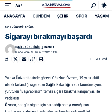
Aa
ANASAYFA
GÜNDEM
ŞEHİR
SPOR
YAŞAM
KENT GÜNDEMI
SAĞLIK
Sigarayı bırakmayı başardı
By
SITE YÖNETICISI
Güncelleme: 9 Temmuz 2021 11:06
1 Min Read
Yalova Üniversitesinde görevli Oğuzhan Özmen, 19 yıldır aktif
olarak kullandığı sigaradan Sağlık Bakanlığımızca koordinasyonu
yürütülen “Başarabilirsin” temalı sigara bırakma kampanyası ile
vedalaştı.
Özmen, her gün sigara için harcadığı parayı çocuğunun
kumbarasına atmaya başladığını ve bundan çok mutluluk