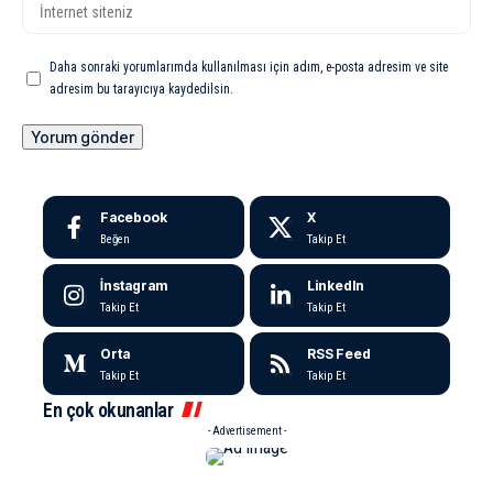
Daha sonraki yorumlarımda kullanılması için adım, e-posta adresim ve site
adresim bu tarayıcıya kaydedilsin.
Facebook
X
Beğen
Takip Et
İnstagram
LinkedIn
Takip Et
Takip Et
Orta
RSS Feed
Takip Et
Takip Et
En çok okunanlar
- Advertisement -