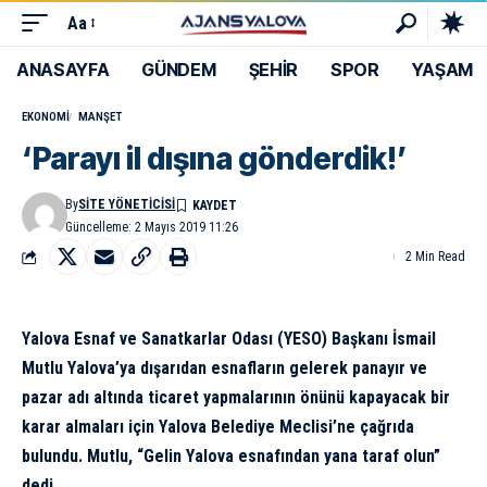
Aa
ANASAYFA
GÜNDEM
ŞEHİR
SPOR
YAŞAM
EKONOMI
MANŞET
‘Parayı il dışına gönderdik!’
By
SITE YÖNETICISI
Güncelleme: 2 Mayıs 2019 11:26
2 Min Read
Yalova Esnaf ve Sanatkarlar Odası (YESO) Başkanı İsmail
Mutlu Yalova’ya dışarıdan esnafların gelerek panayır ve
pazar adı altında ticaret yapmalarının önünü kapayacak bir
karar almaları için Yalova Belediye Meclisi’ne çağrıda
bulundu. Mutlu, “Gelin Yalova esnafından yana taraf olun”
dedi.