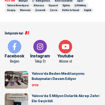
Hızlı link
Manşet
z - Kategorisiz
Kent Gündemi
Spor
Yalova Belediyesi
Altınova
Siyaset
Eğitim
Çiftlikköy
Asayiş
Ekonomi
Çınarcık
Çevre
Kültür & Sanat
Sağlık
İletişimde kal
Facebook
İnstagram
Youtube
Beğen
Takip Et
Abone ol
Yalova’da Beden Meditasyonu
Buluşmaları Devam Ediyor
SPOR
Yalova’da 5 Milyon Dolarlık Akrep Zehri
Ele Geçirildi