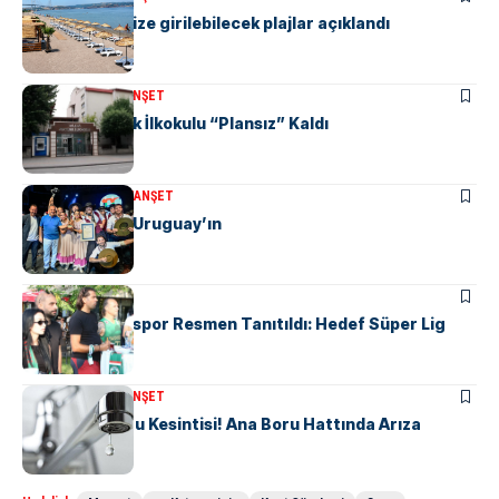
Yalova’da denize girilebilecek plajlar açıklandı
KENT GÜNDEMI
MANŞET
Yalova Atatürk İlkokulu “Plansız” Kaldı
KÜLTÜR & SANAT
MANŞET
Altın Karanfil Uruguay’ın
MANŞET
SPOR
Yalova Haremspor Resmen Tanıtıldı: Hedef Süper Lig
KENT GÜNDEMI
MANŞET
6 Mahallede Su Kesintisi! Ana Boru Hattında Arıza