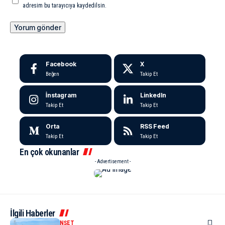
adresim bu tarayıcıya kaydedilsin.
Facebook
X
Beğen
Takip Et
İnstagram
LinkedIn
Takip Et
Takip Et
Orta
RSS Feed
Takip Et
Takip Et
En çok okunanlar
- Advertisement -
İlgili Haberler
KENT GÜNDEMI
MANŞET