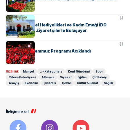
KENT GÜNDEMI
Yalova’nın Yerel Hediyelikleri ve Kadın Emeği İDO
Terminali’nde Ziyaretçilerle Buluşuyor
KENT GÜNDEMI
Yalova’da 15 Temmuz Programı Açıklandı
Hızlı link
Manşet
z - Kategorisiz
Kent Gündemi
Spor
Yalova Belediyesi
Altınova
Siyaset
Eğitim
Çiftlikköy
Asayiş
Ekonomi
Çınarcık
Çevre
Kültür & Sanat
Sağlık
İletişimde kal