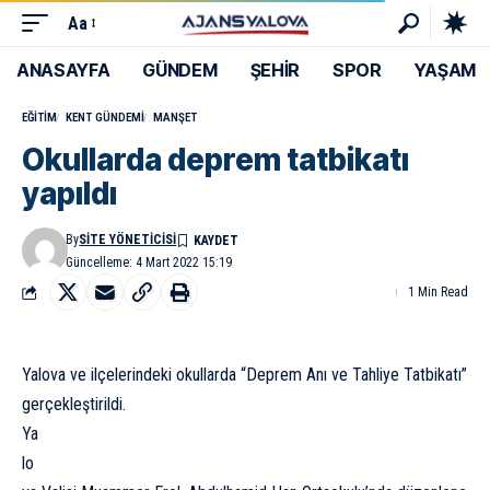
Aa
ANASAYFA
GÜNDEM
ŞEHİR
SPOR
YAŞAM
EĞITIM
KENT GÜNDEMI
MANŞET
Okullarda deprem tatbikatı
yapıldı
By
SITE YÖNETICISI
Güncelleme: 4 Mart 2022 15:19
1 Min Read
Yalova ve ilçelerindeki okullarda “Deprem Anı ve Tahliye Tatbikatı”
gerçekleştirildi.
Ya
lo