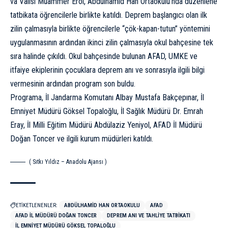
va Valisi Muammer Erol, Abdulhamid Han Ortaokulu’nda düzenlene
tatbikata öğrencilerle birlikte katıldı. Deprem başlangıcı olan ilk
zilin çalmasıyla birlikte öğrencilerle “çök-kapan-tutun” yöntemini
uygulanmasının ardından ikinci zilin çalmasıyla okul bahçesine tek
sıra halinde çıkıldı. Okul bahçesinde bulunan AFAD, UMKE ve
itfaiye ekiplerinin çocuklara deprem anı ve sonrasıyla ilgili bilgi
vermesinin ardından program son buldu.
Programa, İl Jandarma Komutanı Albay Mustafa Bakçepınar, İl
Emniyet Müdürü Göksel Topaloğlu, İl Sağlık Müdürü Dr. Emrah
Eray, İl Milli Eğitim Müdürü Abdülaziz Yeniyol, AFAD İl Müdürü
Doğan Toncer ve ilgili kurum müdürleri katıldı.
( Sıtkı Yıldız – Anadolu Ajansı )
ETİKETLENENLER:
ABDÜLHAMID HAN ORTAOKULU
AFAD
AFAD İL MÜDÜRÜ DOĞAN TONCER
DEPREM ANI VE TAHLIYE TATBIKATI
İL EMNIYET MÜDÜRÜ GÖKSEL TOPALOĞLU