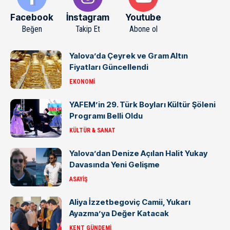
Facebook
İnstagram
Youtube
Beğen
Takip Et
Abone ol
Yalova’da Çeyrek ve Gram Altın
Fiyatları Güncellendi
EKONOMI
YAFEM’in 29. Türk Boyları Kültür Şöleni
Programı Belli Oldu
KÜLTÜR & SANAT
Yalova’dan Denize Açılan Halit Yukay
Davasında Yeni Gelişme
ASAYIŞ
Aliya İzzetbegoviç Camii, Yukarı
Ayazma’ya Değer Katacak
KENT GÜNDEMI