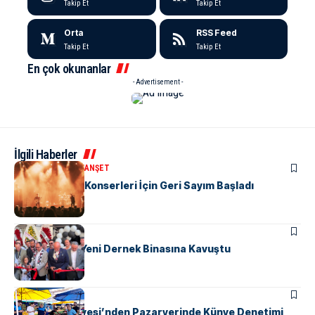
Takip Et
Takip Et
Orta
RSS Feed
Takip Et
Takip Et
En çok okunanlar
- Advertisement -
İlgili Haberler
KÜLTÜR & SANAT
MANŞET
Yalova’da Yaz Konserleri İçin Geri Sayım Başladı
MANŞET
SPOR
Beşiktaşlılar Yeni Dernek Binasına Kavuştu
KENT GÜNDEMI
Yalova Belediyesi’nden Pazaryerinde Künye Denetimi