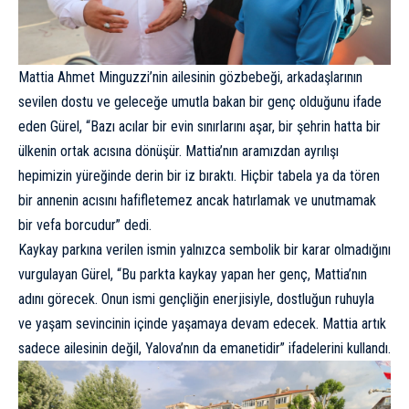
Mattia Ahmet Minguzzi’nin ailesinin gözbebeği, arkadaşlarının
sevilen dostu ve geleceğe umutla bakan bir genç olduğunu ifade
eden Gürel, “Bazı acılar bir evin sınırlarını aşar, bir şehrin hatta bir
ülkenin ortak acısına dönüşür. Mattia’nın aramızdan ayrılışı
hepimizin yüreğinde derin bir iz bıraktı. Hiçbir tabela ya da tören
bir annenin acısını hafifletemez ancak hatırlamak ve unutmamak
bir vefa borcudur” dedi.
Kaykay parkına verilen ismin yalnızca sembolik bir karar olmadığını
vurgulayan Gürel, “Bu parkta kaykay yapan her genç, Mattia’nın
adını görecek. Onun ismi gençliğin enerjisiyle, dostluğun ruhuyla
ve yaşam sevincinin içinde yaşamaya devam edecek. Mattia artık
sadece ailesinin değil, Yalova’nın da emanetidir” ifadelerini kullandı.