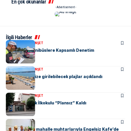
En çok okunanlar
- Advertisement -
İlgili Haberler
KENT GÜNDEMI
MANŞET
“M” Plakalı Minibüslere Kapsamlı Denetim
KENT GÜNDEMI
MANŞET
Yalova’da denize girilebilecek plajlar açıklandı
KENT GÜNDEMI
MANŞET
Yalova Atatürk İlkokulu “Plansız” Kaldı
KENT GÜNDEMI
Başkan Gürel, mahalle muhtarlarıyla Engelsiz Kafe’de