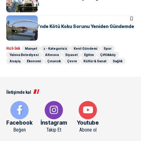
bir araya geldi
KENT GÜNDEMI
Safran Deresi’nde Kötü Koku Sorunu Yeniden Gündemde
Hızlı link
Manşet
z - Kategorisiz
Kent Gündemi
Spor
Yalova Belediyesi
Altınova
Siyaset
Eğitim
Çiftlikköy
Asayiş
Ekonomi
Çınarcık
Çevre
Kültür & Sanat
Sağlık
İletişimde kal
Facebook
İnstagram
Youtube
Beğen
Takip Et
Abone ol