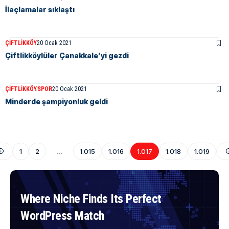
İlaçlamalar sıklaştı
ÇIFTLIKKÖY
20 Ocak 2021
Çiftlikköylüler Çanakkale’yi gezdi
ÇIFTLIKKÖY
SPOR
20 Ocak 2021
Minderde şampiyonluk geldi
1
2
…
1.015
1.016
1.017
1.018
1.019
Where Niche Finds Its Perfect
WordPress Match