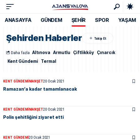
ANASAYFA
GÜNDEM
ŞEHİR
SPOR
YAŞAM
Şehirden Haberler
Daha fazla
Altınova
Armutlu
Çiftlikköy
Çınarcık
Kent Gündemi
Termal
KENT GÜNDEMI
MANŞET
20 Ocak 2021
Ramazan’a kadar tamamlanacak
KENT GÜNDEMI
MANŞET
20 Ocak 2021
Polis şehitliğini ziyaret etti
KENT GÜNDEMI
20 Ocak 2021