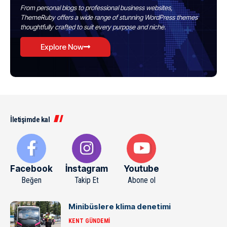
From personal blogs to professional business websites,
ThemeRuby offers a wide range of stunning WordPress themes
thoughtfully crafted to suit every purpose and niche.
Explore Now
İletişimde kal
Facebook
İnstagram
Youtube
Beğen
Takip Et
Abone ol
Minibüslere klima denetimi
KENT GÜNDEMI