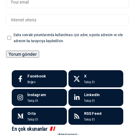
Daha sonraki yorumlarımda kullanılması için adım, e-posta adresim ve site
adresim bu tarayıcıya kaydedilsin.
Facebook
X
Beğen
Takip Et
İnstagram
LinkedIn
Takip Et
Takip Et
Orta
RSS Feed
Takip Et
Takip Et
En çok okunanlar
- Advertisement -