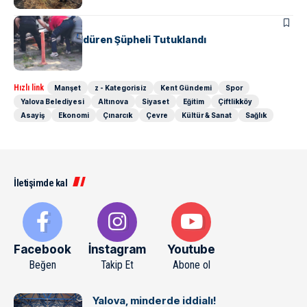
ASAYIŞ
Komşusunu Öldüren Şüpheli Tutuklandı
Hızlı link
Manşet
z - Kategorisiz
Kent Gündemi
Spor
Yalova Belediyesi
Altınova
Siyaset
Eğitim
Çiftlikköy
Asayiş
Ekonomi
Çınarcık
Çevre
Kültür & Sanat
Sağlık
İletişimde kal
Facebook
İnstagram
Youtube
Beğen
Takip Et
Abone ol
Yalova, minderde iddialı!