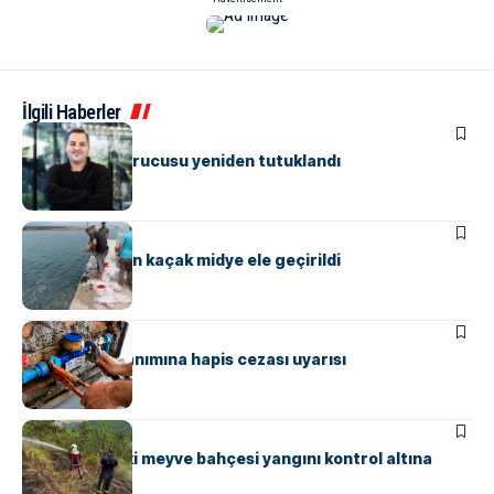
İlgili Haberler
ASAYIŞ
Papara’nın kurucusu yeniden tutuklandı
ASAYIŞ
Yalova’da 3 ton kaçak midye ele geçirildi
ASAYIŞ
Kaçak su kullanımına hapis cezası uyarısı
ASAYIŞ
Güneyköy’deki meyve bahçesi yangını kontrol altına
alındı