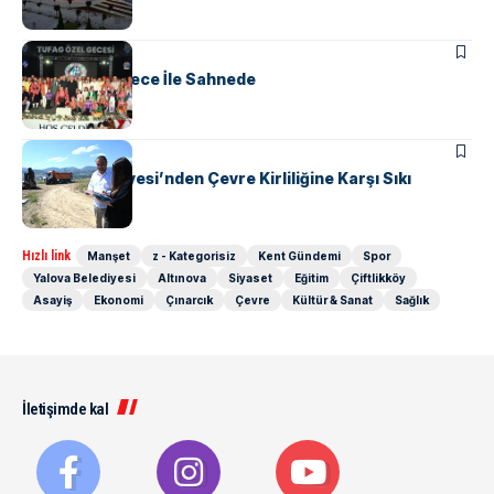
KÜLTÜR & SANAT
TUFAG Özel Gece İle Sahnede
KENT GÜNDEMI
Yalova Belediyesi’nden Çevre Kirliliğine Karşı Sıkı
Denetim
Hızlı link
Manşet
z - Kategorisiz
Kent Gündemi
Spor
Yalova Belediyesi
Altınova
Siyaset
Eğitim
Çiftlikköy
Asayiş
Ekonomi
Çınarcık
Çevre
Kültür & Sanat
Sağlık
İletişimde kal