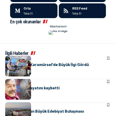
Orta
RSS Feed
Takip Et
Takip Et
En çok okunanlar
- Advertisement -
İlgili Haberler
KÜLTÜR & SANAT
Kağıt Müzesi Karamürsel’de Büyük İlgi Gördü
KÜLTÜR & SANAT
Kadir İnanır hayatını kaybetti
KÜLTÜR & SANAT
ADD Yalova’dan Büyük Edebiyat Buluşması