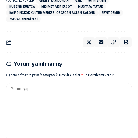
ETİKETLENENLER:
AHMET SARIDUMAN
ASIL
FATIH ŞAHIN
HÜSEYIN KURTÇA
MEHMET AKIF ERSOY
MUSTAFA TUTUK
RAIF DINÇKÖK KÜLTÜR MERKEZI ÖZGECAN ASLAN SALONU
SEYIT DEMIR
YALOVA BELEDIYESI
Yorum yapılmamış
E-posta adresiniz yayınlanmayacak.
Gerekli alanlar
*
ile işaretlenmişlerdir