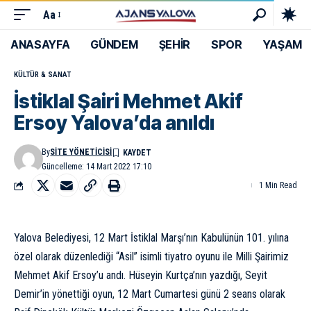
Aa
ANASAYFA
GÜNDEM
ŞEHİR
SPOR
YAŞAM
KÜLTÜR & SANAT
İstiklal Şairi Mehmet Akif
Ersoy Yalova’da anıldı
By
SITE YÖNETICISI
Güncelleme: 14 Mart 2022 17:10
1 Min Read
Yalova Belediyesi, 12 Mart İstiklal Marşı’nın Kabulünün 101. yılına
özel olarak düzenlediği “Asil” isimli tiyatro oyunu ile Milli Şairimiz
Mehmet Akif Ersoy’u andı. Hüseyin Kurtça’nın yazdığı, Seyit
Demir’in yönettiği oyun, 12 Mart Cumartesi günü 2 seans olarak