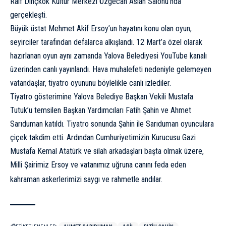
Raif Dinçkök Kültür Merkezi Özgecan Aslan Salonu’nda
gerçekleşti.
Büyük üstat Mehmet Akif Ersoy’un hayatını konu olan oyun,
seyirciler tarafından defalarca alkışlandı. 12 Mart’a özel olarak
hazırlanan oyun aynı zamanda Yalova Belediyesi YouTube kanalı
üzerinden canlı yayınlandı. Hava muhalefeti nedeniyle gelemeyen
vatandaşlar, tiyatro oyununu böylelikle canlı izlediler.
Tiyatro gösterimine Yalova Belediye Başkan Vekili Mustafa
Tutuk’u temsilen Başkan Yardımcıları Fatih Şahin ve Ahmet
Sarıduman katıldı. Tiyatro sonunda Şahin ile Sarıduman oyunculara
çiçek takdim etti. Ardından Cumhuriyetimizin Kurucusu Gazi
Mustafa Kemal Atatürk ve silah arkadaşları başta olmak üzere,
Milli Şairimiz Ersoy ve vatanımız uğruna canını feda eden
kahraman askerlerimizi saygı ve rahmetle andılar.